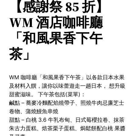
【感謝祭 85 折】
WM 酒店咖啡廳
「和風果香下午
茶」
WM 咖啡廳「和風果香下午茶」以各款日本水果
及材料入饌，讓你以味蕾遊走一趟日本， 想升級
甜蜜滋味。 下午茶包括(菜單)：
鹹點 – 蕎麥冷麵配焰燒帶子、照燒牛肉忌廉芝士
卷物、蒲燒鰻魚串燒
甜點 – 白桃 3.6 牛乳布甸、日式莓櫻拉卷、抹茶
朱古力蛋糕、焙茶栗子蛋糕、焗鬆餅配白桃 果醬