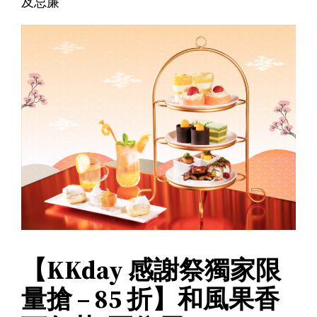
及忌廉
【KKday 感謝祭獨家限
量搶 – 85 折】和風果香