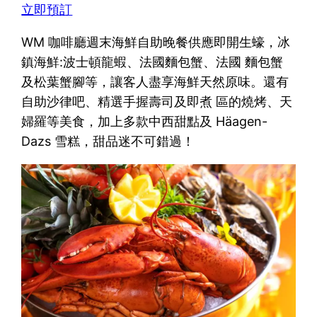
立即預訂
WM 咖啡廳週末海鮮自助晚餐供應即開生蠔，冰
鎮海鮮:波士頓龍蝦、法國麵包蟹、法國 麵包蟹
及松葉蟹腳等，讓客人盡享海鮮天然原味。還有
自助沙律吧、精選手握壽司及即煮 區的燒烤、天
婦羅等美食，加上多款中西甜點及 Häagen-
Dazs 雪糕，甜品迷不可錯過！