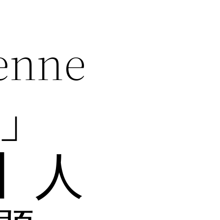
enne
熊」
】人