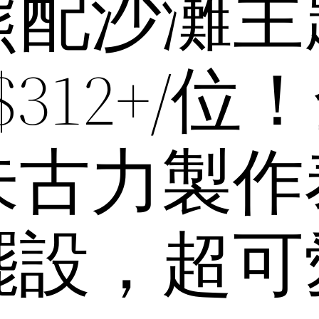
熊配沙灘主
$312+/位
朱古力製作
擺設，超可