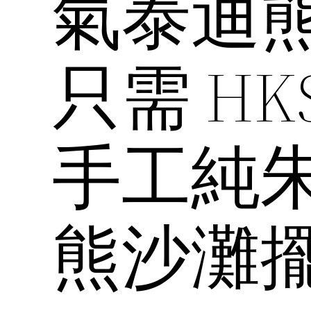
氣泰迪
只需 HK
手工純
熊沙灘