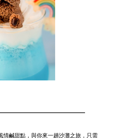
來，夏日風情鹹甜點，與你來一趟沙灘之旅，只需