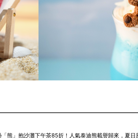
wood Café「熊」抱沙灘下午茶85折！人氣泰迪熊載譽歸