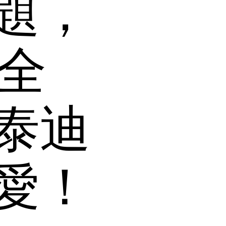
題，
！全
泰迪
愛！