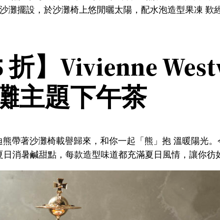
泰迪熊沙灘擺設，於沙灘椅上悠閒曬太陽，配水泡造型果凍 
】Vivienne West
沙灘主題下午茶
fé 人氣泰迪熊帶著沙灘椅載譽歸來，和你一起「熊」抱 溫暖陽
推出多達 10 款夏日消暑鹹甜點，每款造型味道都充滿夏日風情，