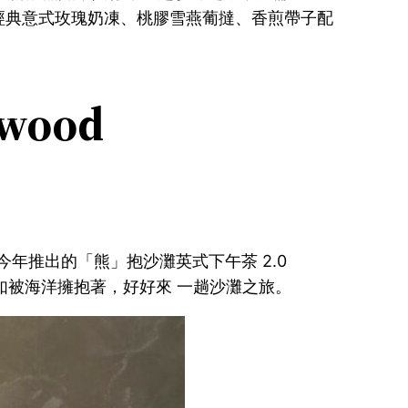
歎經典意式玫瑰奶凍、桃膠雪燕葡撻、香煎帶子配
wood
光。今年推出的「熊」抱沙灘英式下午茶 2.0
讓你彷如被海洋擁抱著，好好來 一趟沙灘之旅。