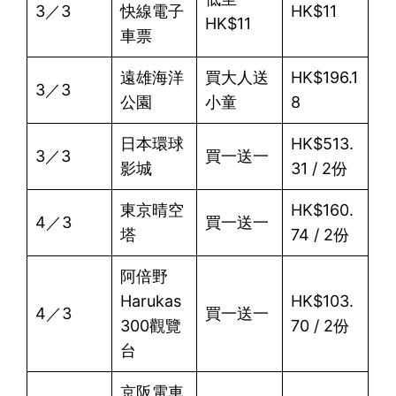
3／3
快線電子
HK$11
HK$11
車票
遠雄海洋
買大人送
HK$196.1
3／3
公園
小童
8
日本環球
HK$513.
3／3
買一送一
影城
31 / 2份
東京晴空
HK$160.
4／3
買一送一
塔
74 / 2份
阿倍野
Harukas
HK$103.
4／3
買一送一
300觀覽
70 / 2份
台
京阪電車