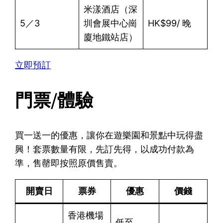
米漾酒店（深
5／3
圳會展中心崗
HK$99/ 晚
廈地鐵站店）
立即預訂
門票/體驗
買一送一的優惠，讓你在遊樂園和景點中玩得盡
興！套票數量有限，先訂先得，以成功付款為
準，售罄即按照原價售賣。
開賣日
票券
優惠
價錢
香港機場
低至