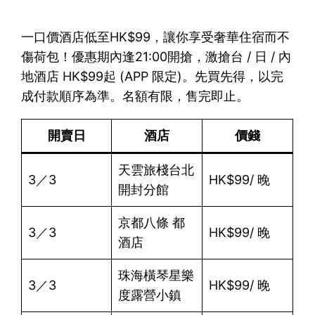
一口價酒店低至HK$99，讓你享受奢華住宿而不
傷荷包！優惠期內逢21:00開搶，激搶台 / 日 / 內
地酒店 HK$99起 (APP 限定)。先買先得，以完
成付款順序為準。名額有限，售完即止。
開賣日
酒店
價錢
天雲旅棧台北
3／3
HK$99/ 晚
開封分館
京都八條 都
3／3
HK$99/ 晚
酒店
珠海橫琴星樂
3／3
HK$99/ 晚
度露營小鎮