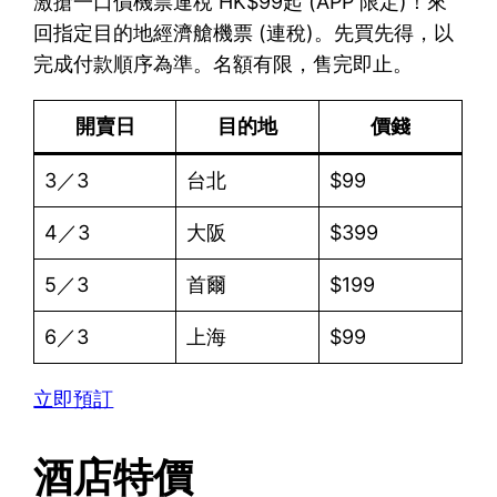
激搶一口價機票連稅 HK$99起 (APP 限定)！來
回指定目的地經濟艙機票 (連稅)。先買先得，以
完成付款順序為準。名額有限，售完即止。
開賣日
目的地
價錢
3／3
台北
$99
4／3
大阪
$399
5／3
首爾
$199
6／3
上海
$99
立即預訂
酒店特價