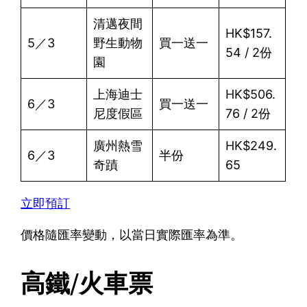
清邁夜間
HK$157.
5／3
野生動物
買一送一
54 / 2份
園
上海迪士
HK$506.
6／3
買一送一
尼度假區
76 / 2份
廣州熱雪
HK$249.
6／3
半份
奇蹟
65
立即預訂
價格隨匯率變動，以當日實際匯率為準。
高鐵/火車票