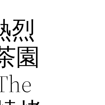
應熱烈
t茶園
he