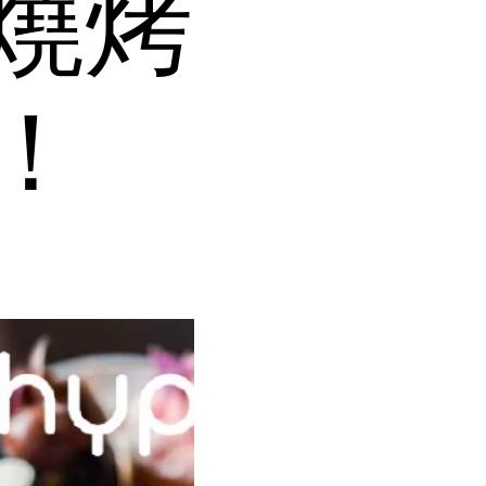
廳燒烤
！