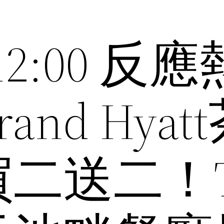
12:00 反
nd Hyat
二送二！T