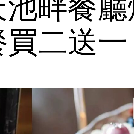
 露天池畔餐
餐買二送一