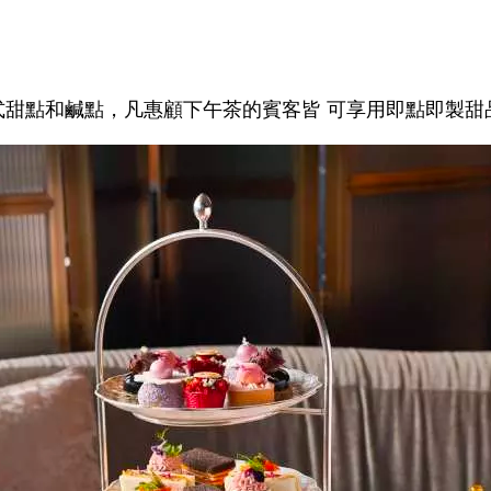
式甜點和鹹點，凡惠顧下午茶的賓客皆 可享用即點即製甜