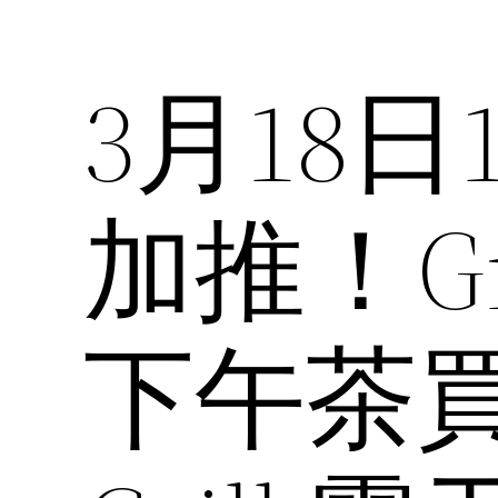
3月18日
加推！Gra
下午茶買