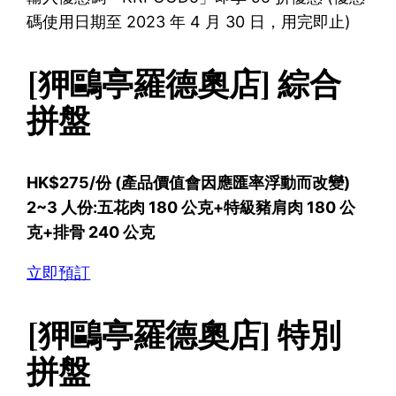
碼使用日期至 2023 年 4 月 30 日，用完即止)
[狎鷗亭羅德奧店] 綜合
拼盤
HK$275/份 (產品價值會因應匯率浮動而改變)
2~3 人份:五花肉 180 公克+特級豬肩肉 180 公
克+排骨 240 公克
立即預訂
[狎鷗亭羅德奧店] 特別
拼盤