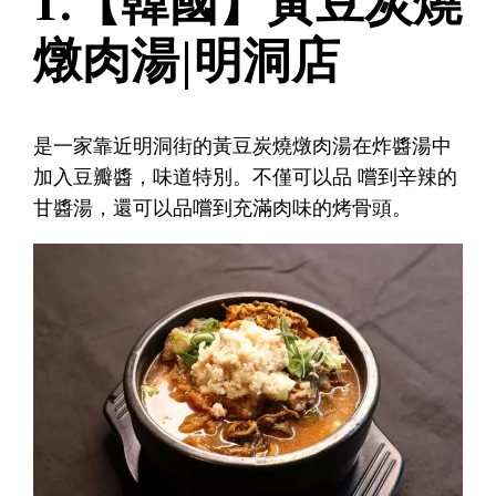
1.【韓國】黃豆炭燒
燉肉湯|明洞店
是一家靠近明洞街的黃豆炭燒燉肉湯在炸醬湯中
加入豆瓣醬，味道特別。不僅可以品 嚐到辛辣的
甘醬湯，還可以品嚐到充滿肉味的烤骨頭。