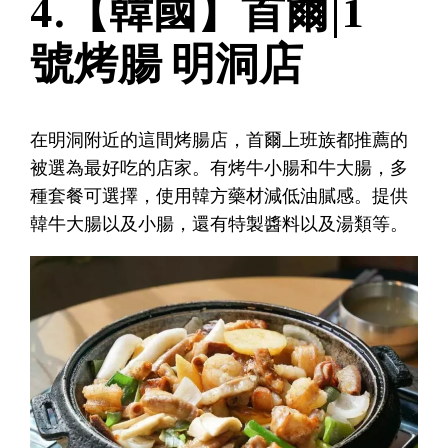
4.【韓國】首爾|1
號烤腸 明洞店
在明洞附近的這間烤腸店，首爾上班族都推薦的
被選為最好吃的店家。有烤牛小腸和牛大腸，多
種套餐可選擇，使用韓方藥材減低油膩感。提供
韓牛大腸以及小腸，還有特製醬料以及湯類等。