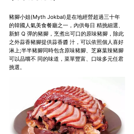
豬腳小姐(Myth Jokbal)是在地經營超過三十年
的韓國人氣美食餐廳之一，內供每日 精挑細選、
新鮮 Q 彈的豬腳，烹煮出可口的原味豬腳，除此
之外蒜香豬腳提供蒜香醬 汁，可以依照個人喜好
淋上;半半豬腳同時包含原味豬腳、芝麻葉辣豬腳
可以品嚐不 同的味道，菜單豐富、口味多元任君
挑選。