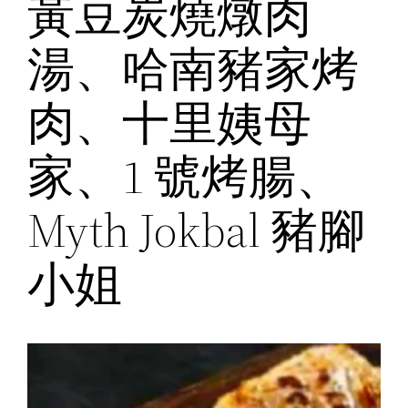
黃豆炭燒燉肉
湯、哈南豬家烤
肉、十里姨母
家、1 號烤腸、
Myth Jokbal 豬腳
小姐