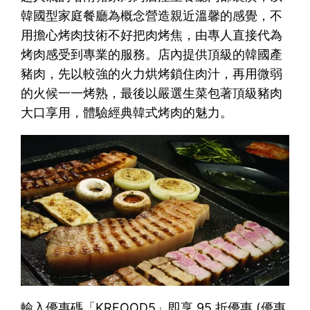
韓國型家庭餐廳為概念營造親近溫馨的感覺，不
用擔心烤肉技術不好把肉烤焦，由專人直接代為
烤肉感受到專業的服務。店內提供頂級的韓國產
豬肉，先以較強的火力烘烤鎖住肉汁，再用微弱
的火候一一烤熟，最後以嚴選生菜包著頂級豬肉
大口享用，體驗經典韓式烤肉的魅力。
輸入優惠碼「KRFOOD5」即享 95 折優惠 (優惠