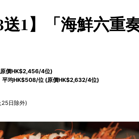
買3送1】「海鮮六重
）
原價HK$2,456/4位)
HK$508/位 (原價HK$2,632/4位)
及25日除外)