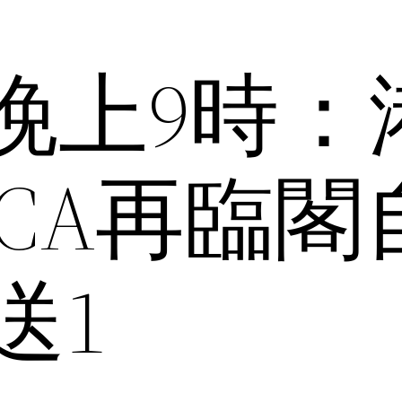
日晚上9時：
MCA再臨閣
送1