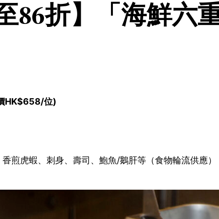
低至86折】「海鮮
）
HK$658/位)
香煎虎蝦、刺身、壽司、鮑魚/鵝肝等（食物輪流供應）