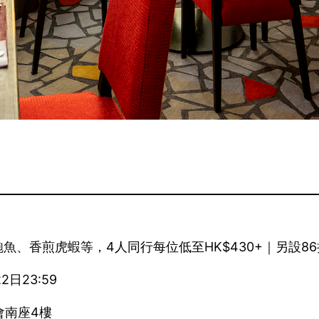
香煎虎蝦等，4人同行每位低至HK$430+｜另設86折
2日23:59
會南座4樓