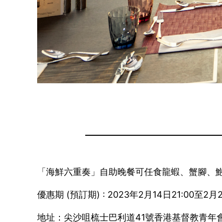
「海鮮六重奏」自助晚餐可任食龍蝦、蟹腳、鮑魚、
優惠期 (預訂期) : 2023年2月14日21:00至2月2
地址：尖沙咀梳士巴利道41號香港基督教青年