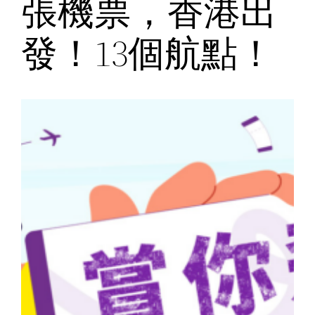
張機票，香港出
發！13個航點！