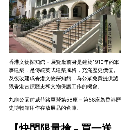
香港文物探知館 – 展覽廳前身是建於1910年的軍
事建築，是傳統英式建築風格，充滿歷史價值。
及後改建成香港文物探知館，為公眾免費提供認
識香港古蹟歷史和文物保護工作的機會。
九龍公園前威菲路軍營第58座 – 第58座為香港歷
史博物館用作存放展品的倉庫。
【快閃限量搶 – 買一送