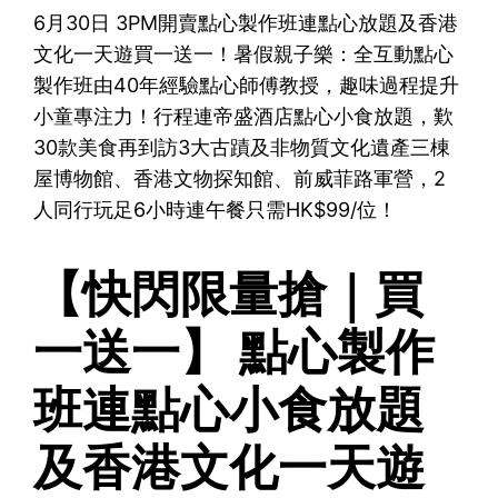
6月30日 3PM開賣點心製作班連點心放題及香港
文化一天遊買一送一！暑假親子樂：全互動點心
製作班由40年經驗點心師傅教授，趣味過程提升
小童專注力！行程連帝盛酒店點心小食放題，歎
30款美食再到訪3大古蹟及非物質文化遺產三棟
屋博物館、香港文物探知館、前威菲路軍營，2
人同行玩足6小時連午餐只需HK$99/位！
【快閃限量搶｜買
一送一】 點心製作
班連點心小食放題
及香港文化一天遊