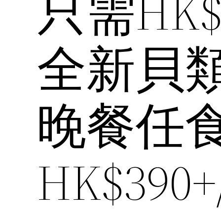
只需HK$
全新貝
晚餐任
HK$390