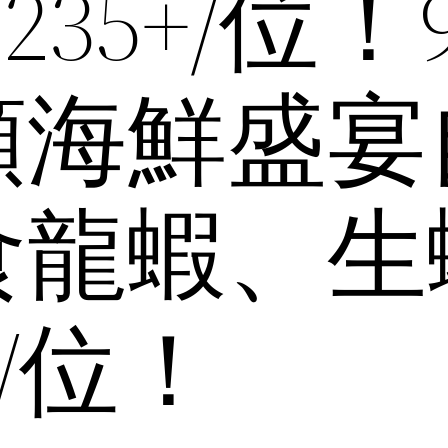
235+/位！
類海鮮盛宴
食龍蝦、生
+/位！