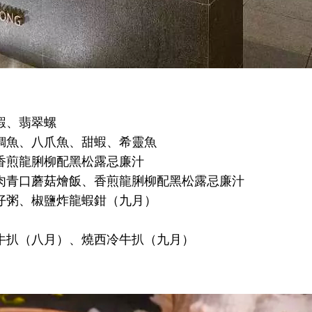
蝦、翡翠螺
鯛魚、八爪魚、甜蝦、希靈魚
香煎龍脷柳配黑松露忌廉汁
肉青口蘑菇燴飯、香煎龍脷柳配黑松露忌廉汁
仔粥、椒鹽炸龍蝦鉗（九月）
牛扒（八月）、燒西冷牛扒（九月）