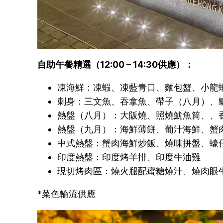
自助午餐精選（12:00 – 14:30供應）：
凍海鮮：凍蝦、凍藍青口、麵包蟹、小龍
刺身：三文魚、吞拿魚、帶子（八月）、
熱盤（八月）：大阪燒、照燒魷魚筒、、
熱盤（九月）：海鮮薄餅、葡汁海鮮、蟹
中式熱盤：蟹肉海鮮炒飯、燒味拼盤、蠔
印度熱盤：印度烤羊排、印度牛油雞
現切烤肉區：燒火腿配蜜糖燒汁、燒肉眼
*菜色輪流供應