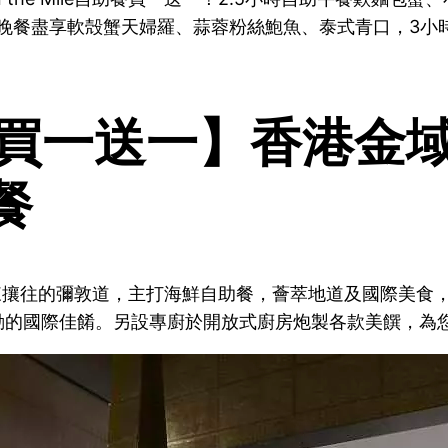
」自助晚餐盡享軟殻蟹天婦羅、蒜蓉粉絲鮑魚、泰式青口，3
一送一】香港金域假日
助餐
ile 俯瞰熙來攘往的彌敦道，主打海鮮自助餐，薈萃地道及國
動的國際佳餚。另設專廚於開放式廚房炮製各款美饌，為