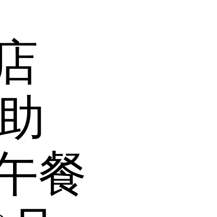
店
e自助
午餐