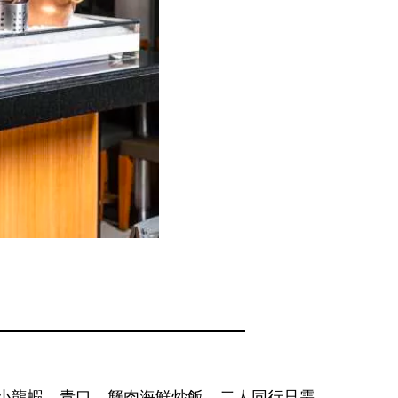
歎麵包蟹、小龍蝦、青口、蟹肉海鮮炒飯，二人同行只需