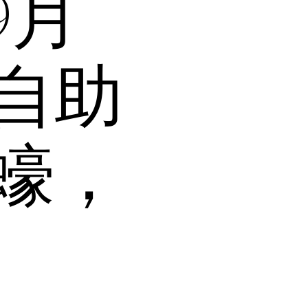
9月
自助
蠔，