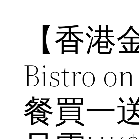
【香港
Bistro o
餐買一