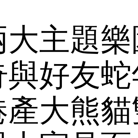
兩大主題樂
奇與好友蛇
港產大熊貓