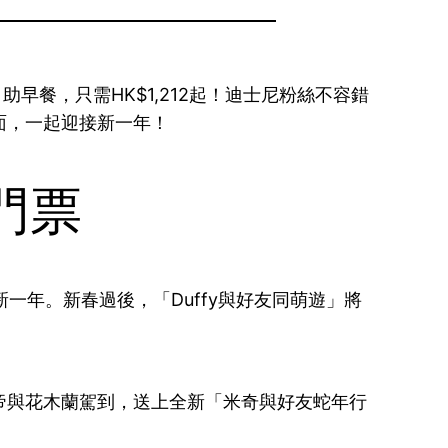
助早餐，只需HK$1,212起！迪士尼粉絲不容錯
面，一起迎接新一年！
門票
一年。新春過後，「Duffy與好友同萌遊」將
帝與花木蘭駕到，送上全新「米奇與好友蛇年行