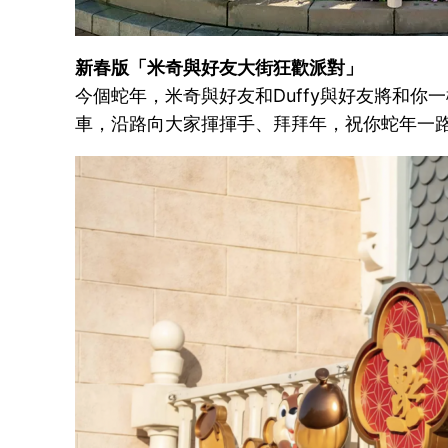
新春版「米奇與好友大街狂歡派對」
今個蛇年，米奇與好友和Duffy與好友將和
車，沿路向大家揮揮手、拜拜年，祝你蛇年一