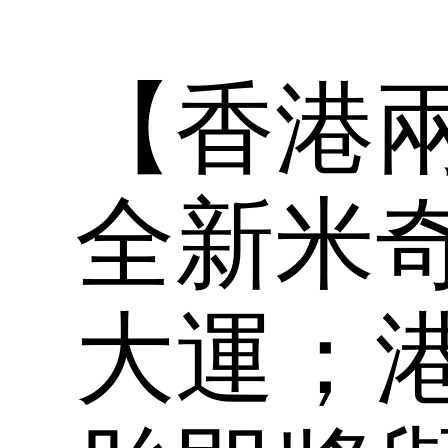
【香港
全新米
大運；