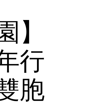
園】
年行
雙胞