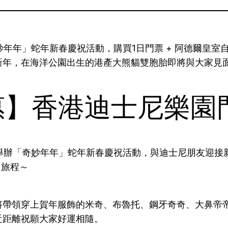
妙年年」蛇年新春慶祝活動，購買1日門票 + 阿德爾皇室自
新年，在海洋公園出生的港產大熊貓雙胞胎即將與大家見
優惠】香港迪士尼樂園
日舉辦「奇妙年年」蛇年新春慶祝活動，與迪士尼朋友迎接新
日旅程～
將帶領穿上賀年服飾的米奇、布魯托、鋼牙奇奇、大鼻帝
近距離祝願大家好運相隨。