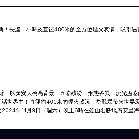
度慶典！長達一小時及直徑400米的全方位煙火表演，吸引
舉辦，以廣安大橋為背景，五彩繽紛，形態各異，流光溢
話世界中！直徑約400米的煙火盛況，為觀眾帶來世界
2024年11月9日（週六）晚上6時在釜山名勝地廣安