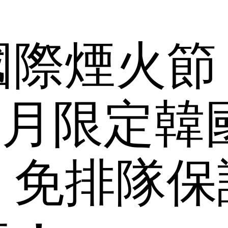
國際煙火節
】11月限定
！免排隊保