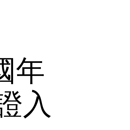
韓國年
證入