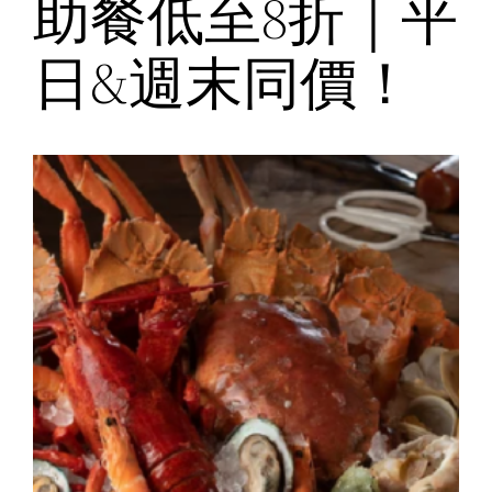
助餐低至8折｜平
日&週末同價！