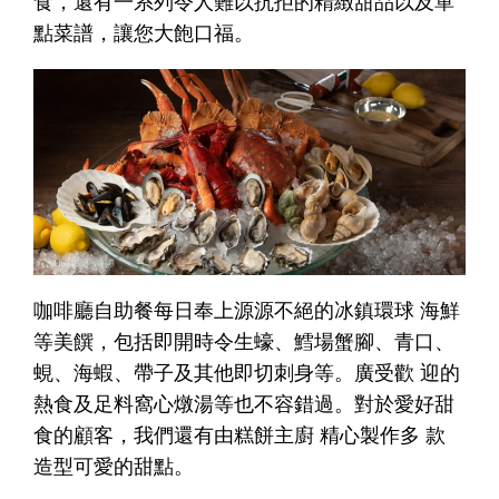
食，還有一系列令人難以抗拒的精緻甜品以及單
點菜譜，讓您大飽口福。
咖啡廳自助餐每日奉上源源不絕的冰鎮環球 海鮮
等美饌，包括即開時令生蠔、鱈場蟹腳、青口、
蜆、海蝦、帶子及其他即切刺身等。廣受歡 迎的
熱食及足料窩心燉湯等也不容錯過。對於愛好甜
食的顧客，我們還有由糕餅主廚 精心製作多 款
造型可愛的甜點。