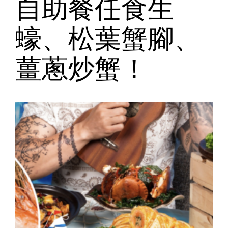
自助餐任食生
蠔、松葉蟹腳、
薑蔥炒蟹！