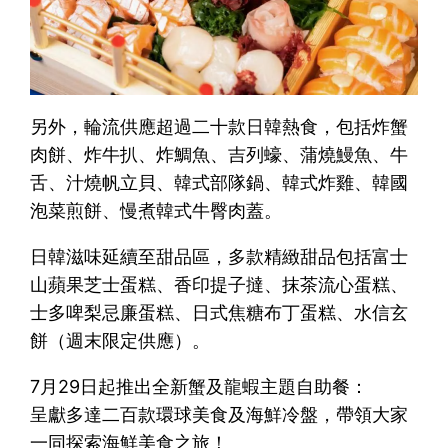
另外，輪流供應超過二十款日韓熱食，包括炸蟹
肉餅、炸牛扒、炸鯛魚、吉列蠔、蒲燒鰻魚、牛
舌、汁燒帆立貝、韓式部隊鍋、韓式炸雞、韓國
泡菜煎餅、慢煮韓式牛臀肉蓋。
日韓滋味延續至甜品區，多款精緻甜品包括富士
山蘋果芝士蛋糕、香印提子撻、抹茶流心蛋糕、
士多啤梨忌廉蛋糕、日式焦糖布丁蛋糕、水信玄
餅（週末限定供應）。
7月29日起推出全新蟹及龍蝦主題自助餐：
呈獻多達二百款環球美食及海鮮冷盤，帶領大家
一同探索海鮮美食之旅！