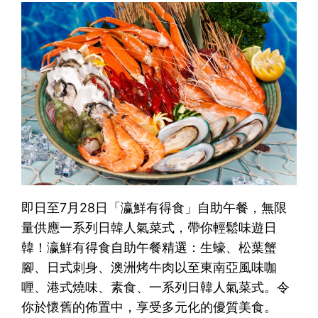
即日至7月28日「瀛鮮有得食」自助午餐，無限
量供應一系列日韓人氣菜式，帶你輕鬆味遊日
韓！瀛鮮有得食自助午餐精選：生蠔、松葉蟹
腳、日式刺身、澳洲烤牛肉以至東南亞風味咖
喱、港式燒味、素食、一系列日韓人氣菜式。令
你於懷舊的佈置中，享受多元化的優質美食。