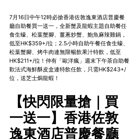
7月16日中午12時必搶香港佐敦逸東酒店普慶餐
廳自助餐買一送一，全新蟹及龍蝦主題自助餐任
食生蠔、松葉蟹腳、薑蔥炒蟹、鮑魚麻辣雞鍋，
低至HK$359+/位；2.5小時自助午餐任食生蠔、
松葉蟹腳、烤牛肉連無限暢飲果汁特飲，低至
HK$211+/位！仲有「歐洋瘋」週末下午茶自助餐
歎法式海鮮酥皮盒連特飲任飲，只需HK$243+/
位，送芝士焗龍蝦！
【快閃限量搶｜買
一送一】香港佐敦
逸東酒店普慶餐廳