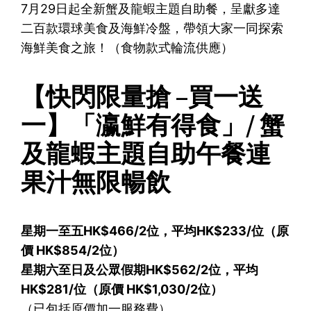
7月29日起全新蟹及龍蝦主題自助餐，呈獻多達
二百款環球美食及海鮮冷盤，帶領大家一同探索
海鮮美食之旅！（食物款式輪流供應）
【快閃限量搶 –買一送
一】「瀛鮮有得食」/ 蟹
及龍蝦主題自助午餐連
果汁無限暢飲
星期一至五HK$466/2位，平均HK$233/位（原
價 HK$854/2位）
星期六至日及公眾假期HK$562/2位，平均
HK$281/位（原價 HK$1,030/2位）
（已包括原價加一服務費）