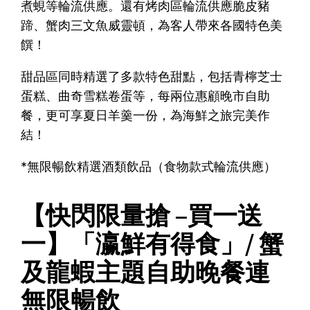
煮蜆等輪流供應。還有烤肉區輪流供應脆皮豬
蹄、蟹肉三文魚威靈頓，為客人帶來各國特色美
饌！
甜品區同時精選了多款特色甜點，包括青檸芝士
蛋糕、曲奇雪糕卷蛋等，每兩位惠顧晚市自助
餐，更可享夏日羊羹一份，為海鮮之旅完美作
結！
*無限暢飲精選酒類飲品（食物款式輪流供應）
【快閃限量搶 –買一送
一】「瀛鮮有得食」/ 蟹
及龍蝦主題自助晚餐連
無限暢飲