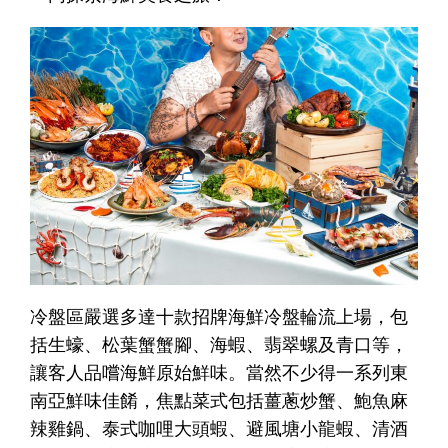
冷盤區嚴選多達十款招牌海鮮冷盤輪流上場，包
括生蠔、松葉蟹蟹腳、海蝦、翡翠螺及青口等，
讓客人品嚐海鮮原始鮮味。當然不少得一系列東
南亞鮮味佳餚，焦點菜式包括薑蔥炒蟹、鮑魚麻
辣雞鍋、泰式咖哩大頭蝦、避風塘小龍蝦、清酒