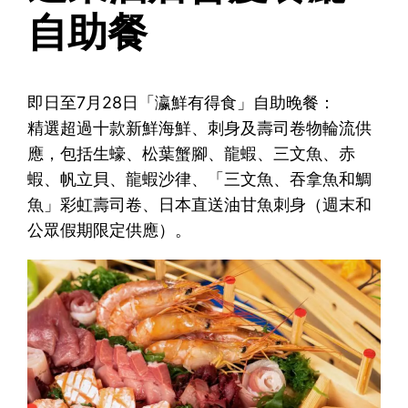
自助餐
即日至7月28日「瀛鮮有得食」自助晚餐：
精選超過十款新鮮海鮮、刺身及壽司卷物輪流供
應，包括生蠔、松葉蟹腳、龍蝦、三文魚、赤
蝦、帆立貝、龍蝦沙律、「三文魚、吞拿魚和鯛
魚」彩虹壽司卷、日本直送油甘魚刺身（週末和
公眾假期限定供應）。