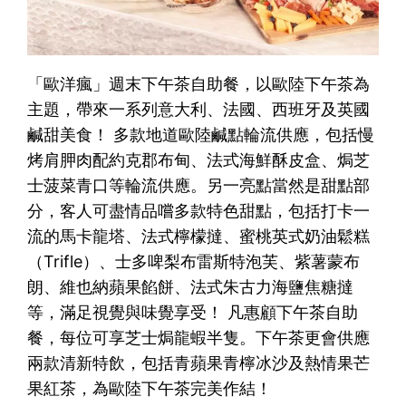
「歐洋瘋」週末下午茶自助餐，以歐陸下午茶為
主題，帶來一系列意大利、法國、西班牙及英國
鹹甜美食！ 多款地道歐陸鹹點輪流供應，包括慢
烤肩胛肉配約克郡布甸、法式海鮮酥皮盒、焗芝
士菠菜青口等輪流供應。另一亮點當然是甜點部
分，客人可盡情品嚐多款特色甜點，包括打卡一
流的馬卡龍塔、法式檸檬撻、蜜桃英式奶油鬆糕
（Trifle）、士多啤梨布雷斯特泡芙、紫薯蒙布
朗、維也納蘋果餡餅、法式朱古力海鹽焦糖撻
等，滿足視覺與味覺享受！ 凡惠顧下午茶自助
餐，每位可享芝士焗龍蝦半隻。下午茶更會供應
兩款清新特飲，包括青蘋果青檸冰沙及熱情果芒
果紅茶，為歐陸下午茶完美作結！