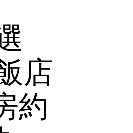
選
飯店
房約