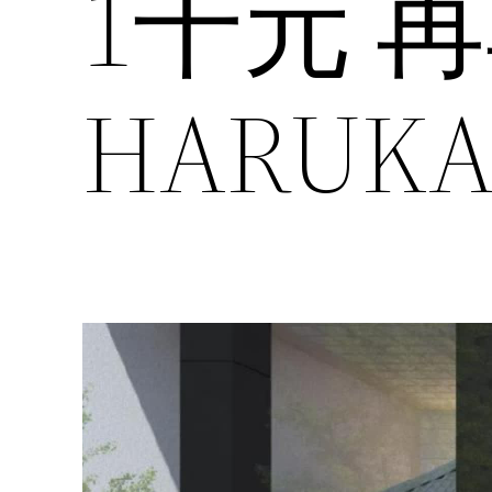
1千元 
HARU