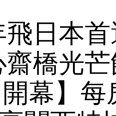
年飛日本首
心齋橋光芒
6日開幕】每