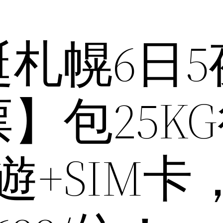
札幌6日5
】包25K
遊+SIM卡