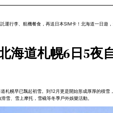
託運行李、航機餐食，再送日本SIM卡！北海道一日遊，連稅只
北海道札幌6日5夜
海道札幌早已飄起初雪。到12月更是開始形成厚厚的積雪
驗滑雪、雪上摩托，雪橇等冬季戶外娛樂活動。