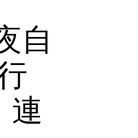
夜自
G行
，連