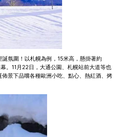
聖誕氛圍！以札幌為例，15米高，懸掛著約
的帷幕。11月22日，大通公園、札幌站前大道等也
誕佈景下品嚐各種歐洲小吃、點心、熱紅酒、烤