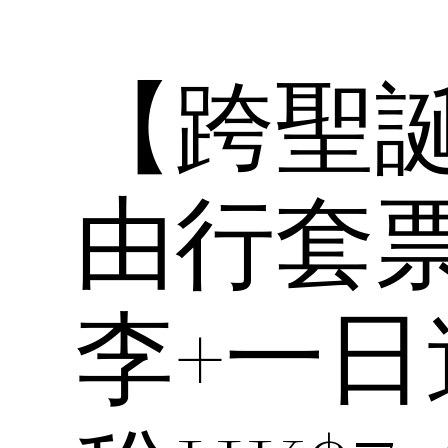
【跨聖誕
由行套票
李+一日