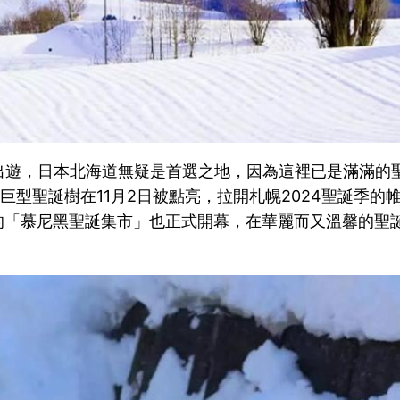
出遊，日本北海道無疑是首選之地，因為這裡已是滿滿的
工廠的巨型聖誕樹在11月2日被點亮，拉開札幌2024聖誕季
的「慕尼黑聖誕集市」也正式開幕，在華麗而又溫馨的聖