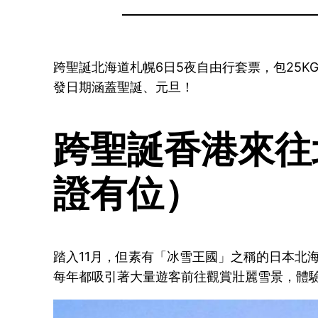
跨聖誕北海道札幌6日5夜自由行套票，包25KG
發日期涵蓋聖誕、元旦！
跨聖誕香港來往
證有位）
踏入11月，但素有「冰雪王國」之稱的日本北
每年都吸引著大量遊客前往觀賞壯麗雪景，體