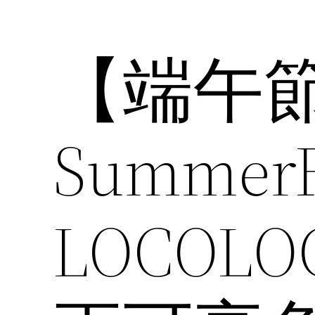
【端午
Summe
LOCO