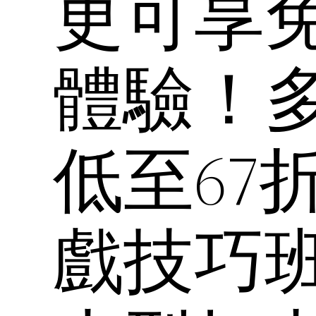
更可享
體驗！
低至67
戲技巧