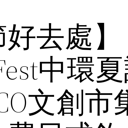
節好去處】
rFest中環
LOCO文創市