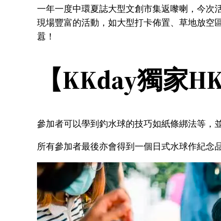
一年一度中環夏誌大型文創市集返嚟喇，今次活
現場豐富的活動，如大型打卡佈置、草地放空區
囂！
【KKday獨家H
參加者可以學到釣水球的技巧如紙條綁法等，
所有參加者最後亦會得到一個日式水球作紀念