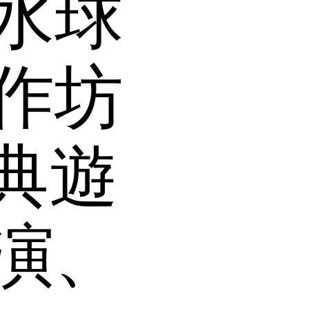
水球
作坊
典遊
演、