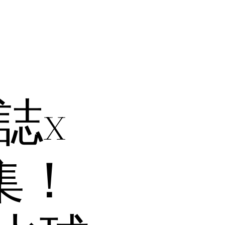
夏誌x
集！