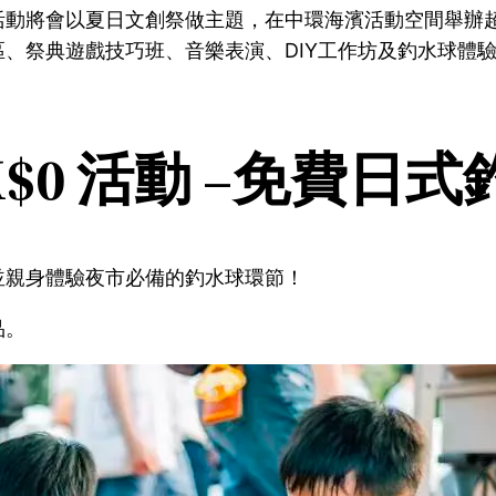
動將會以夏日文創祭做主題，在中環海濱活動空間舉辦超
、祭典遊戲技巧班、音樂表演、DIY工作坊及釣水球體
K$0 活動 –免費日
並親身體驗夜市必備的釣水球環節！
品。