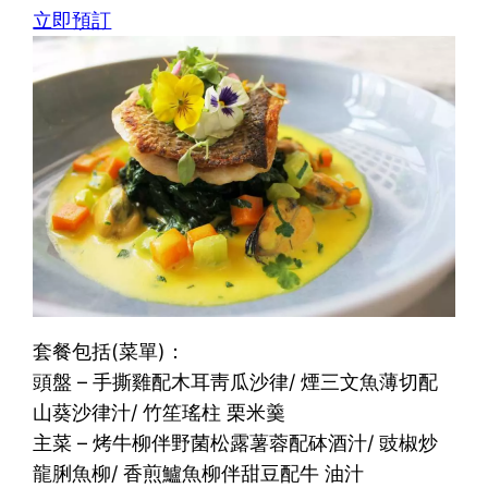
立即預訂
套餐包括(菜單)：
頭盤 – 手撕雞配木耳靑瓜沙律/ 煙三文魚薄切配
山葵沙律汁/ 竹笙瑤柱 栗米羹
主菜 – 烤牛柳伴野菌松露薯蓉配砵酒汁/ 豉椒炒
龍脷魚柳/ 香煎鱸魚柳伴甜豆配牛 油汁