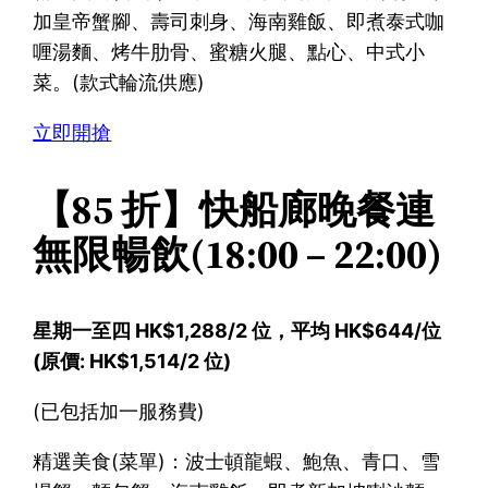
加皇帝蟹腳、壽司刺身、海南雞飯、即煮泰式咖
喱湯麵、烤牛肋骨、蜜糖火腿、點心、中式小
菜。(款式輪流供應)
立即開搶
【85 折】快船廊晚餐連
無限暢飲(18:00 – 22:00)
星期一至四 HK$1,288/2 位，平均 HK$644/位
(原價: HK$1,514/2 位)
(已包括加一服務費)
精選美食(菜單)：波士頓龍蝦、鮑魚、青口、雪