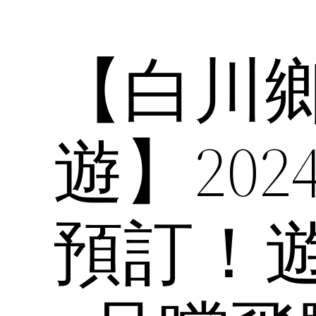
【白川
遊】20
預訂！