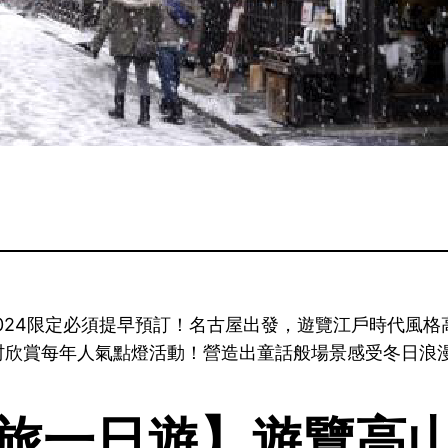
2024限定必須提早預訂！名古屋出發，遊覽江戶時代風
欣賞每年人氣點燈活動！營造出童話般場景感受冬日浪漫，預
旅一日遊】遊覽高