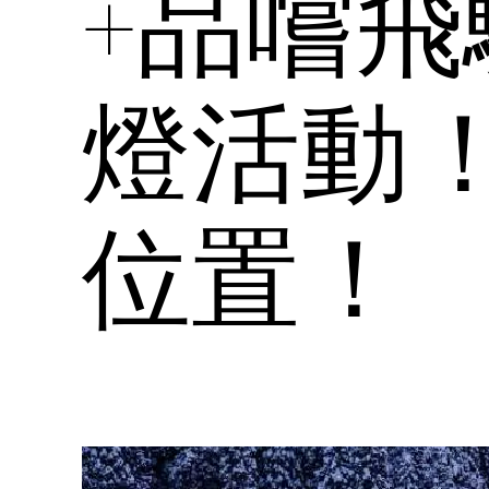
+品嚐飛
燈活動
位置！