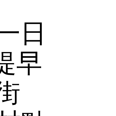
一日
提早
街