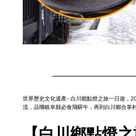
世界歷史文化遺產- 白川鄉點燈之旅一日遊，
流，品嚐岐阜縣必食飛驒牛，再到白川鄉合掌村
【白川鄉點燈之