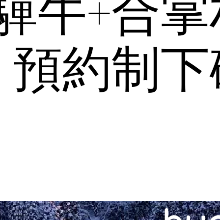
驒牛+合掌
！預約制下