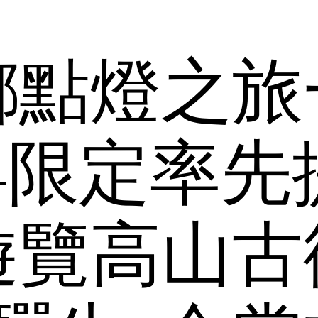
鄉點燈之旅
24限定率先
遊覽高山古