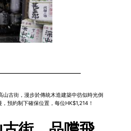
格高山古街，漫步於傳統木造建築中彷似時光倒
約制下確保位置，每位HK$1,214！
山古街、品嚐飛