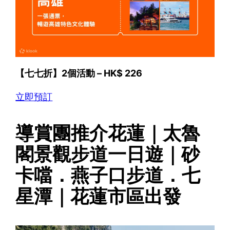
【七七折】2個活動 – HK$ 226
立即預訂
導賞團推介花蓮｜太魯
閣景觀步道一日遊｜砂
卡噹．燕子口步道．七
星潭｜花蓮市區出發