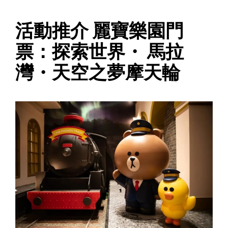
活動推介 麗寶樂園門
票：探索世界・ 馬拉
灣・天空之夢摩天輪