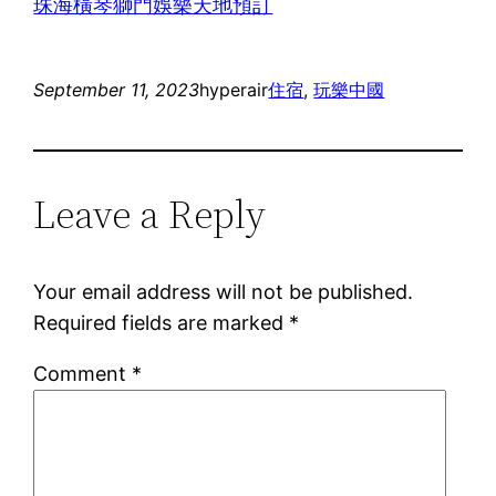
珠海橫琴獅門娛樂天地預訂
September 11, 2023
hyperair
住宿
, 
玩樂
中國
Leave a Reply
Your email address will not be published.
Required fields are marked
*
Comment
*