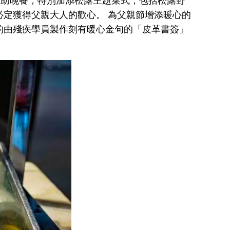
自助晚餐，特別加添松露主題菜式，包括松露野
定獲得父親大人的歡心。 為父親節增添暖心的
的由殘疾學員製作刻有暖心金句的「皮革書簽」