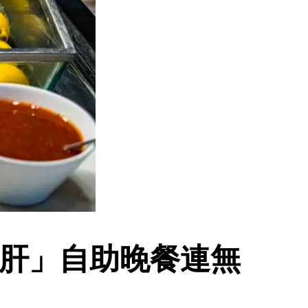
鴨肝」自助晚餐連無