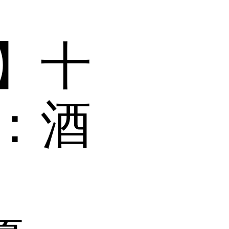
】十
：酒