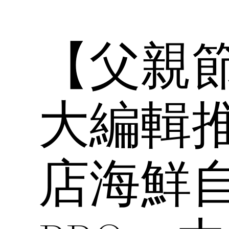
【父親
大編輯
店海鮮