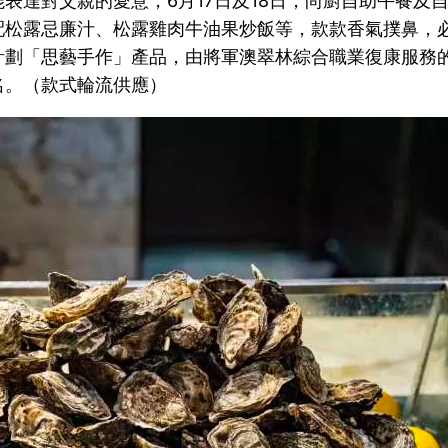
表達對父親的愛意，6月17日及18日，尚廚自助午餐及
配松露忌廉汁、松露雞肉牛油果炒飯等，款款香氣撲鼻，必
計劃「思藝手作」產品，由將軍澳翠林綜合職業復康服務
名。（款式輪流供應）