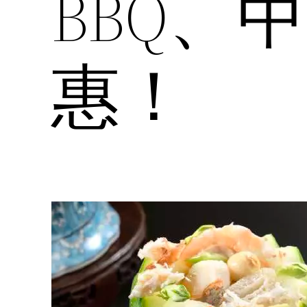
BBQ、
惠！