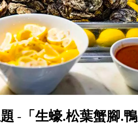
題 -「生蠔.松葉蟹腳.