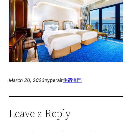
March 20, 2023
hyperair
住宿
澳門
Leave a Reply