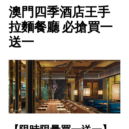
澳門四季酒店王手
拉麵餐廳 必搶買一
送一