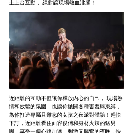
士上台互動， 絕對讓現場熱血沸騰！
近距離的互動不但讓你釋放內心的自己， 現場熱
情和放鬆的氛圍，也讓你拋開各種害羞與束縛，
為你打造專屬且難忘的女孩之夜派對體驗！趕快
下訂，近距離看住面容俊俏和身材火辣的猛男
團，享受一個心跳加速、刺激又興奮的夜晚，快