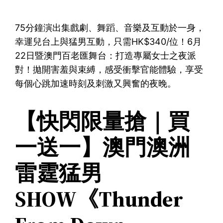
75分鐘演出集戲劇、舞蹈、音樂及互動於一身，
幸運兒台上與猛男互動，只需HK$340/位！6月
22日暨澳門百老匯舞台：打造專屬女士之夜派
對！拋開害羞與束縛，感受衝擊官能體驗，享受
每個心跳加速時刻及刺激又興奮的夜晚。
【快閃限量搶｜買
一送一】澳門澳洲
雷霆猛男
SHOW《Thunder