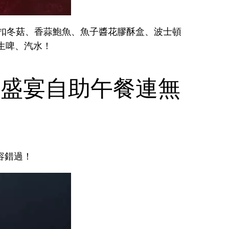
花膠扣冬菇、香蒜鮑魚、魚子醬花膠酥盒、波士頓
飲生啤、汽水！
海鮮盛宴自助午餐連無
容錯過！