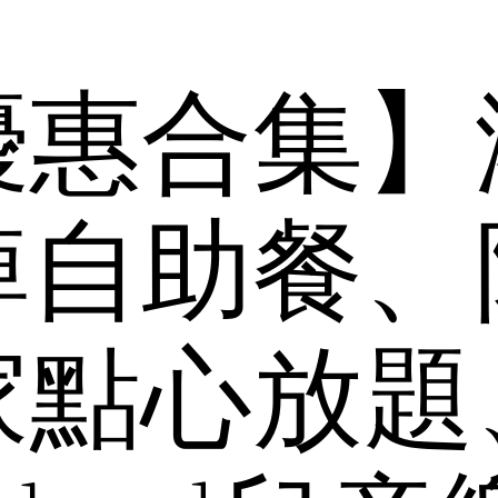
優惠合集】
綽自助餐、
家點心放題