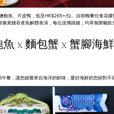
鹽鮑魚、片皮鴨，低至HK$265+/位。自助晚餐任食
蛋/原條黃鰭吞拿魚解體表演，每位送佛跳牆；均享無限暢
鮑魚 x 麵包蟹 x 蟹腳
助午餐，讓您細嘗來自海洋的鮮味，愛好海鮮的您絕對不