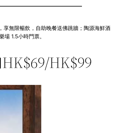
$99，享無限暢飲，自助晚餐送佛跳牆；陶源海鮮酒
樂場 1.5小時門票。
69/HK$99