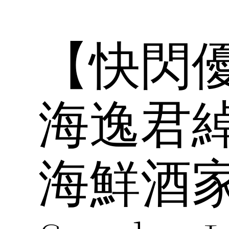
【快閃
海逸君
海鮮酒