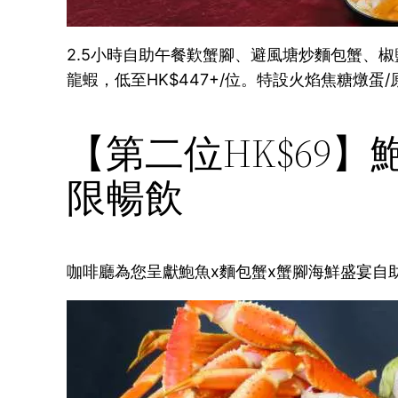
2.5小時自助午餐歎蟹腳、避風塘炒麵包蟹、椒
龍蝦，低至HK$447+/位。特設火焰焦糖燉
【第二位HK$69】
限暢飲
咖啡廳為您呈獻鮑魚x麵包蟹x蟹腳海鮮盛宴自