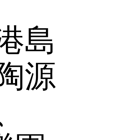
港島
陶源
、