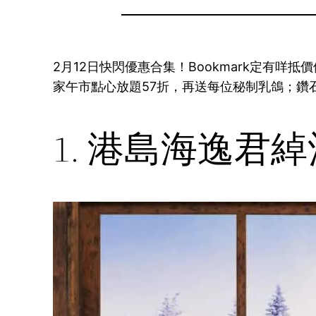
2月12日快閃優惠合集！Bookmark定有咩
家午市點心放題57折，再送每位秘制乳鴿；鑽石山Sun
1. 港島海逸君綽