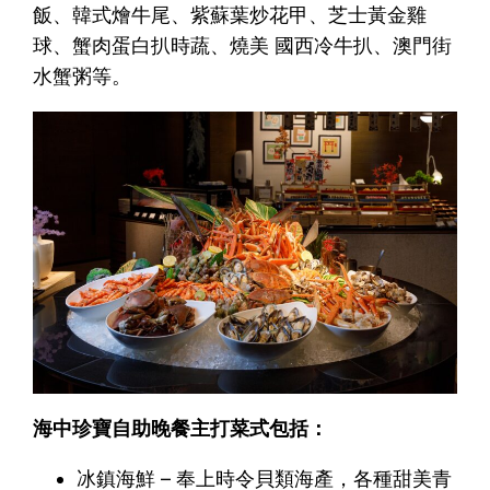
飯、韓式燴牛尾、紫蘇葉炒花甲、芝士黃金雞
球、蟹肉蛋白扒時蔬、燒美 國西冷牛扒、澳門街
水蟹粥等。
海中珍寶自助晚餐主打菜式包括：
冰鎮海鮮 – 奉上時令貝類海產，各種甜美青