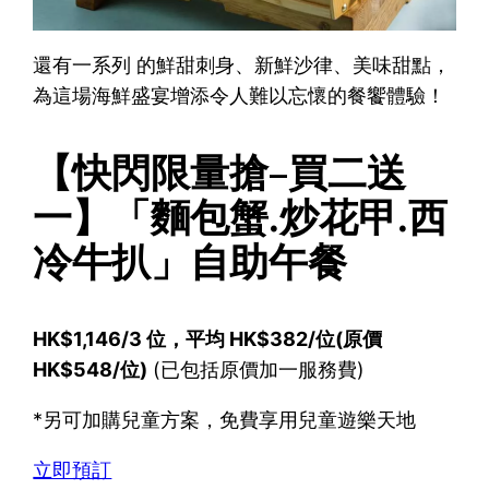
還有一系列 的鮮甜刺身、新鮮沙律、美味甜點，
為這場海鮮盛宴增添令人難以忘懷的餐饗體驗！
【快閃限量搶–買二送
一】「麵包蟹.炒花甲.西
冷牛扒」自助午餐
HK$1,146/3 位，平均 HK$382/位(原價
HK$548/位)
(已包括原價加一服務費)
*另可加購兒童方案，免費享用兒童遊樂天地
立即預訂