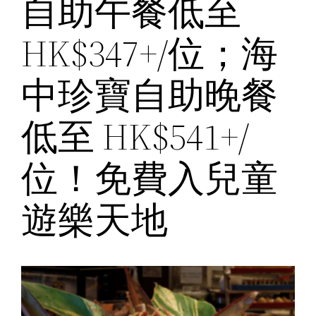
自助午餐低至
HK$347+/位；海
中珍寶自助晚餐
低至 HK$541+/
位！免費入兒童
遊樂天地