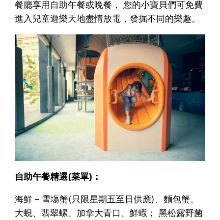
餐廳享用自助午餐或晚餐， 您的小寶貝們可免費
進入兒童遊樂天地盡情放電，發掘不同的樂趣。
自助午餐精選(菜單)：
海鮮 – 雪塲蟹(只限星期五至日供應)、麵包蟹、
大蜆、翡翠螺、加拿大青口、鮮蝦； 黑松露野菌