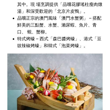
其中。現 場烹調提供「品嚐花膠瑤柱瘦肉燉
湯」和深受歡迎的「北京片皮鴨」。
品嚐正宗的澳門風味「澳門水蟹粥」 – 搭配
鮮美的三點蟹、水蟹、瀨尿蝦、魚片、青
口、 蜆、蟹柳。
特式烤蠔 – 西式「森巴醬烤蠔」、港式「豆
豉辣椒烤蠔」和韓式「泡菜烤蠔」。