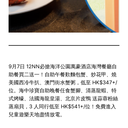
9月7日 12NN必搶海洋公園萬豪酒店海灣餐廳自
助餐買二送一！自助午餐歎麵包蟹、炒花甲、燒
美國西冷牛扒、澳門街水蟹粥，低至 HK$347+/
位。海中珍寶自助晚餐任食蟹腳、清蒸龍蝦、特
式烤蠔、法國海龍皇湯、北京片皮鴨 送蒜蓉粉絲
蒸扇貝，3 人同行低至 HK$541+/位！免費進入
兒童遊樂天地盡情放電。