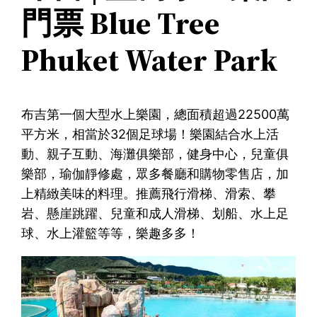
門票 Blue Tree
Phuket Water Park
布吉第一個大型水上樂園，總面積超過22500萬
平方米，相當於32個足球場！樂園結合水上活
動、親子互動、海灘俱樂部，健身中心，兒童俱
樂部，瑜伽靜修處，眾多餐廳和購物零售店，加
上精緻美味的料理。推薦飛行滑梯、滑索、攀
岩、懸崖跳躍、兒童和成人滑梯、划船、水上足
球、水上灌籃等等，樂趣多多！