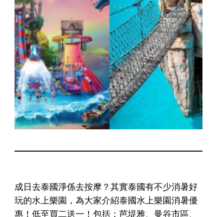
成日去泰國淨係去按摩？其實泰國有不少消暑好
玩的水上樂園，為大家介紹泰國水上樂園消暑優
惠！低至買二送一！包括：芭堤雅、曼谷市區、