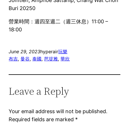
Jomtien, Amphoe Sattahip, Chang Wat Chon
Buri 20250
營業時間：週四至週二（週三休息）11:00 –
18:00
June 29, 2023
hyperair
玩樂
布吉
, 
曼谷
, 
泰國
, 
芭堤雅
, 
華欣
Leave a Reply
Your email address will not be published.
Required fields are marked
*