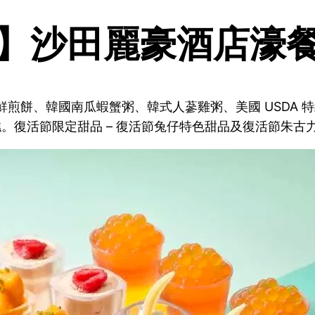
】沙田麗豪酒店濠
鮮煎餅、韓國南瓜蝦蟹粥、韓式人蔘雞粥、美國 USDA 
 雪糕。復活節限定甜品 – 復活節兔仔特色甜品及復活節朱古