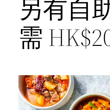
另有自
需 HK$2