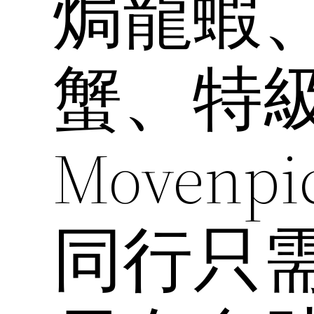
焗龍蝦
蟹、特
Movenp
同行只需 