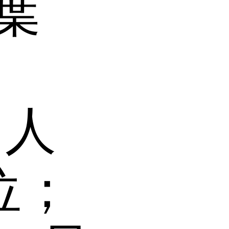
葉
 人
/位；