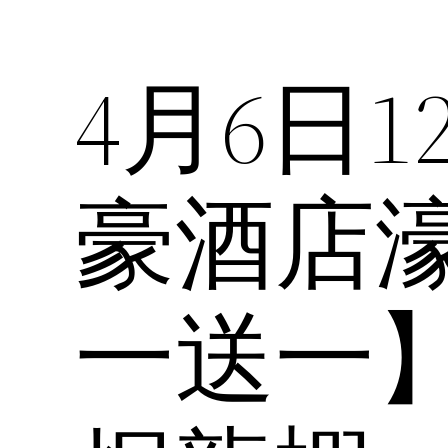
4月6日
豪酒店
一送一】