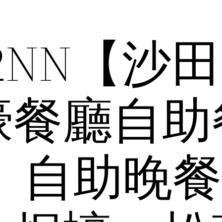
12NN【沙
濠餐廳自助
 自助晚