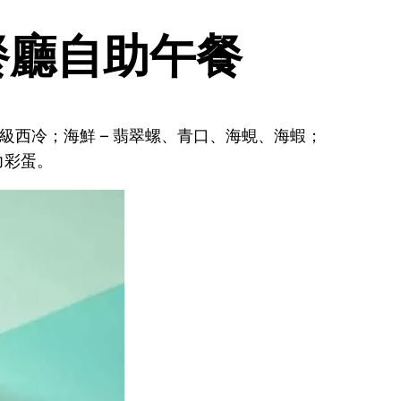
餐廳自助
午
餐
特級西冷；海鮮 – 翡翠螺、青口、海蜆、海蝦；
力彩蛋。