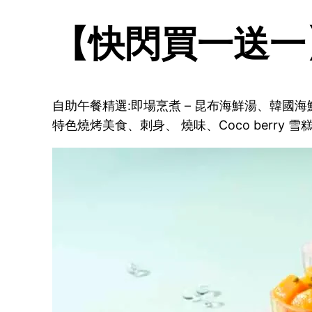
【快閃買一送一
自助午餐精選:即場烹煮 – 昆布海鮮湯、韓國海
特色燒烤美食、刺身、 燒味、Coco berry