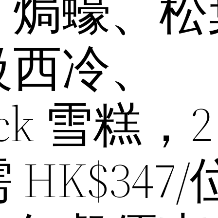
、焗蠔、松
級西冷、
ick 雪糕，2
HK$347