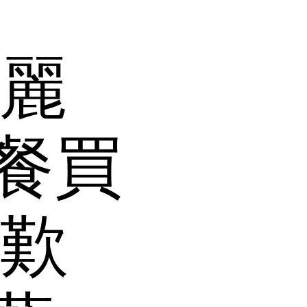
田麗
餐買
餐歎