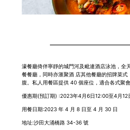
濠餐廳倚伴寧靜的城門河及毗連酒店泳池，全
餐餐廳，同時亦滙聚酒 店其他餐廳的招牌菜式
腹。私人用餐區提供 40 個座位，適合各式
優惠期(預訂期) :2023年4月6日12:00至4月12日
用餐日期:2023 年 4 月 8 日至 4 月 30 日
地址:沙田大涌橋路 34-36 號