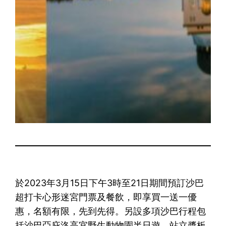
於2023年3月15日下午3時至21日期間預訂沙巴
超打卡心形迷宮門票及餐飲，即享買一送一優
惠，名額有限，先到先得。另設多項沙巴行程包
括沙巴亞庇洛高宜野生動物園半日遊、站立槳板