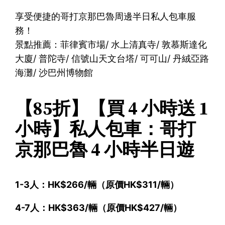
享受便捷的哥打京那巴魯周邊半日私人包車服
務！
景點推薦：菲律賓市場/ 水上清真寺/ 敦慕斯達化
大廈/ 普陀寺/ 信號山天文台塔/ 可可山/ 丹絨亞路
海灘/ 沙巴州博物館
【85折】【買 4 小時送 1
小時】私人包車：哥打
京那巴魯 4 小時半日遊
1-3人：HK$266/輛（原價HK$311/輛）
4-7人：HK$363/輛（原價HK$427/輛）