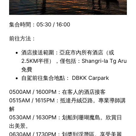
集合時間：05:30 / 16:00
前往方法：
酒店接送範圍：亞庇市內所有酒店（或
2.5KM半徑），僅包括：Shangri-la Tg Aru
免費
自駕前往集合地點： DBKK Carpark
0500AM / 1600PM：在客人的酒店接客
0515AM / 1615PM：抵達丹絨亞路。專業導師講
解
0530AM / 1630PM：划船到珊瑚魔島。欣賞日
出美景。
0630AM / 1730PM：划槳到浮潛區。享受美麗