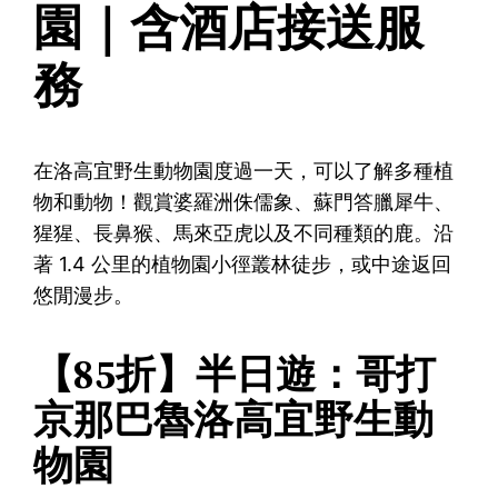
園｜含酒店接送服
務
在洛高宜野生動物園度過一天，可以了解多種植
物和動物！觀賞婆羅洲侏儒象、蘇門答臘犀牛、
猩猩、長鼻猴、馬來亞虎以及不同種類的鹿。沿
著 1.4 公里的植物園小徑叢林徒步，或中途返回
悠閒漫步。
【85折】半日遊：哥打
京那巴魯洛高宜野生動
物園