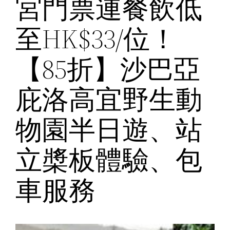
宮門票連餐飲低
至HK$33/位！
【85折】沙巴亞
庇洛高宜野生動
物園半日遊、站
立槳板體驗、包
車服務