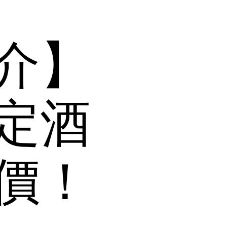
介】
定酒
價！