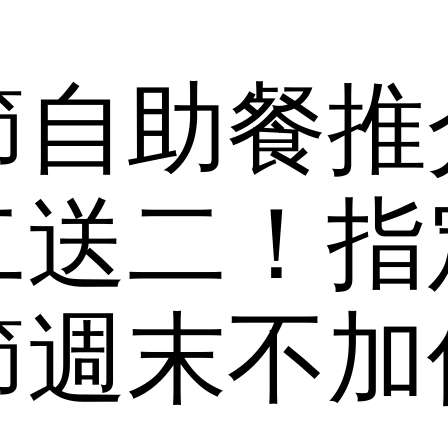
節自助餐推
二送二！指
節週末不加