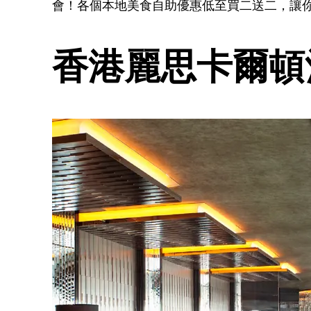
會！各個本地美食自助優惠低至買二送二，讓
香港麗思卡爾頓酒店 