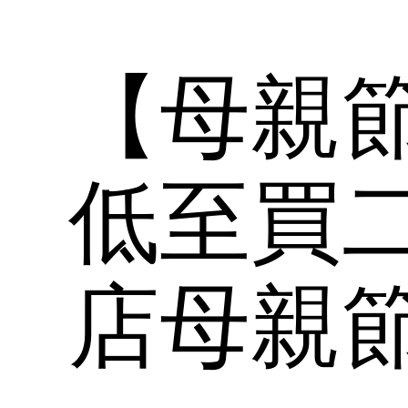
【母親
低至買
店母親