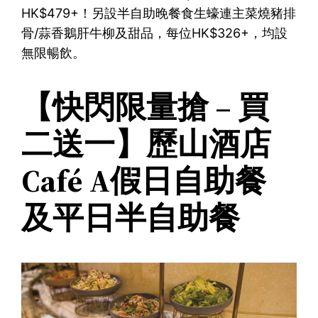
HK$479+！另設半自助晚餐食生蠔連主菜燒豬排
骨/蒜香鵝肝牛柳及甜品，每位HK$326+，均設
無限暢飲。
【快閃限量搶 – 買
二送一】歷山酒店
Café A假日自助餐
及平日半自助餐