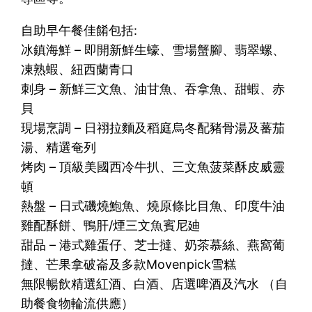
自助早午餐佳餚包括:
冰鎮海鮮 – 即開新鮮生蠔、雪場蟹腳、翡翠螺、
凍熟蝦、紐西蘭青口
刺身 – 新鮮三文魚、油甘魚、吞拿魚、甜蝦、赤
貝
現場烹調 – 日祤拉麵及稻庭烏冬配豬骨湯及蕃茄
湯、精選奄列
烤肉 – 頂級美國西冷牛扒、三文魚菠菜酥皮威靈
頓
熱盤 – 日式磯燒鮑魚、燒原條比目魚、印度牛油
雞配酥餅、鴨肝/煙三文魚賓尼廸
甜品 – 港式雞蛋仔、芝士撻、奶茶慕絲、燕窩葡
撻、芒果拿破崙及多款Movenpick雪糕
無限暢飲精選紅酒、白酒、店選啤酒及汽水 （自
助餐食物輪流供應）