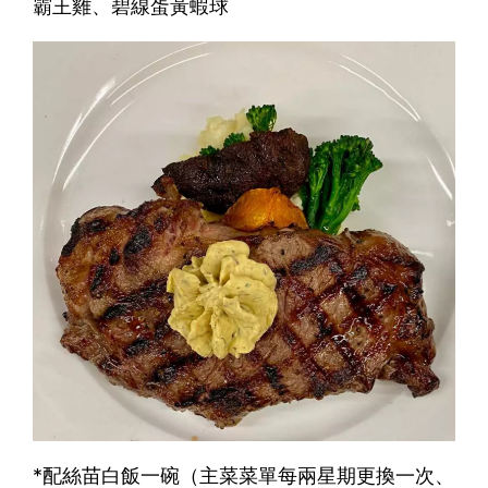
霸王雞、碧線蛋黃蝦球
*配絲苗白飯一碗（主菜菜單每兩星期更換一次、