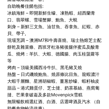
自助晚餐佳餚包括:
冰鎮海鮮 – 即開新鮮生蠔、凍熟蝦、紐西蘭青
口、翡翠螺、雪場蟹腳、鮑魚、大蜆
刺身 – 新鮮三文魚、油甘魚、吞拿魚、紅蝦、赤
貝、帶子,
現場烹調 – 澳洲M7和牛壽喜燒、瑞士熱熔芝士配
餅乾及雜菜條、西班牙杜洛豬後腿伴蜜瓜及酸青
瓜、燒烤：羊扒、大蝦、德國腸、肉玉桂菠蘿等
等
烤肉 – 頂級美國西冷牛扒、黑毛豬叉燒
熱盤 – 日式磯燒鮑魚、燒原條比目魚、龍蝦濃汁
大蝦千層麵、星洲胡椒蝦、薑葱炒蠔、蝦籽柚皮
甜品 – 港式雞蛋仔、芝士撻、奶茶慕絲、燕窩葡
撻、芒果拿破崙及多款Movenpick雪糕
無限暢飲精選紅酒、白酒、店選啤酒及汽水 （自
助餐食物輪流供應）