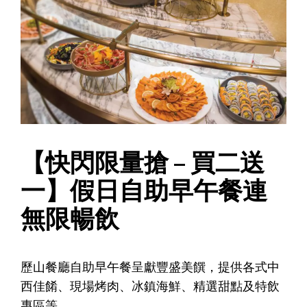
【快閃限量搶 – 買二送
一】假日自助早午餐連
無限暢飲
歷山餐廳自助早午餐呈獻豐盛美饌，提供各式中
西佳餚、現場烤肉、冰鎮海鮮、精選甜點及特飲
專區等。