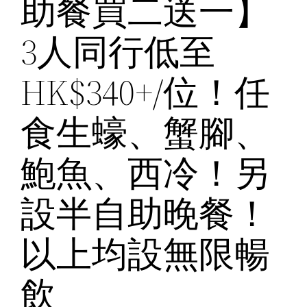
助餐買二送一】
3人同行低至
HK$340+/位！任
食生蠔、蟹腳、
鮑魚、西冷！另
設半自助晚餐！
以上均設無限暢
飲