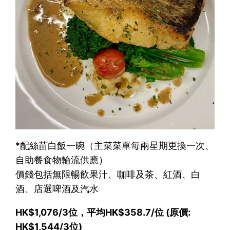
*配絲苗白飯一碗（主菜菜單每兩星期更換一次、
自助餐食物輪流供應）
價錢包括無限暢飲果汁、咖啡及茶、紅酒、白
酒、店選啤酒及汽水
HK$1,076/3位，平均HK$358.7/位 (原價:
HK$1,544/3位)