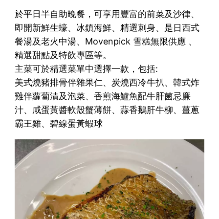
於平日半自助晚餐，可享用豐富的前菜及沙律、
即開新鮮生蠔、冰鎮海鮮、精選刺身、是日西式
餐湯及老火中湯、Movenpick 雪糕無限供應 、
精選甜點及特飲專區等。
主菜可於精選菜單中選擇一款，包括:
美式燒豬排骨伴雜果仁、炭燒西冷牛扒、韓式炸
雞伴蘿蔔漬及泡菜、香煎海鱸魚配牛肝菌忌廉
汁、咸蛋黃醬軟殼蟹薄餅、蒜香鵝肝牛柳
、
薑蔥
霸王雞、碧線蛋黃蝦球