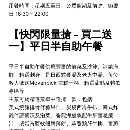
用餐時間：星期五至日、公眾假期及前夕、節慶
日 18:30 – 22:00
【快閃限量搶 – 買二送
一】平日半自助午餐
平日半自助午餐供應豐富的前菜及沙律、冰鎮海
鮮、精選刺身、是日西式餐湯及老火中湯、每位
客人敬送Movenpick 雪糕一杯、精選甜點及特飲
專區等
主菜可於精選菜單中選擇一款，包括:
美式燒豬排骨伴雜果仁、炭燒西冷牛扒、韓式炸
雞伴蘿蔔漬及泡菜、香煎海鱸魚配牛肝菌忌廉
汁、咸蛋黃醬軟殼蟹薄餅、蒜香鵝肝牛柳
、
薑蔥