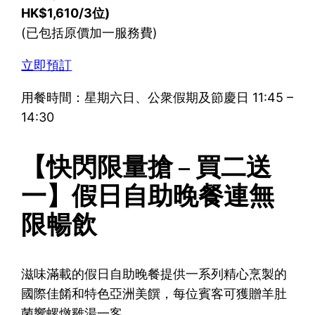
HK$1,610/3位)
(已包括原價加一服務費)
立即預訂
用餐時間：星期六日、公衆假期及節慶日 11:45 –
14:30
【快閃限量搶 – 買二送
一】假日自助晚餐連無
限暢飲
滋味滿載的假日自助晚餐提供一系列精心烹製的
國際佳餚和特色亞洲美饌，每位賓客可獲贈羊肚
菌響螺燉雞湯一客。