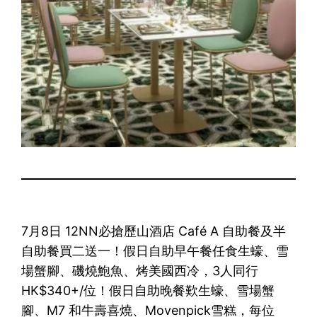
7月8日 12NN必搶歷山酒店 Café A 自助餐及半
自助餐買二送一！假日自助早午餐任食生蠔、雪
場蟹腳、磯燒鮑魚、烤美國西冷，3人同行
HK$340+/位！假日自助晚餐歎生蠔、雪場蟹
腳、M7 和牛壽喜燒、Movenpick雪糕，每位