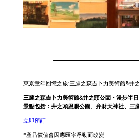
東京童年回憶之旅:三鷹之森吉卜力美術館&井
三鷹之森吉卜力美術館&井之頭公園・漫步半日遊 
景點包括：井之頭恩賜公園、弁財天神社、三
立即預訂
*產品價值會因應匯率浮動而改變