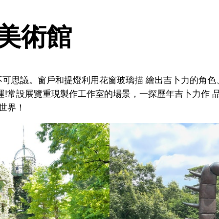
美術館
不可思議。窗戶和提燈利用花窗玻璃描 繪出吉卜力的角色
運!常設展覽重現製作工作室的場景，一探歷年吉卜力作 
幻世界！