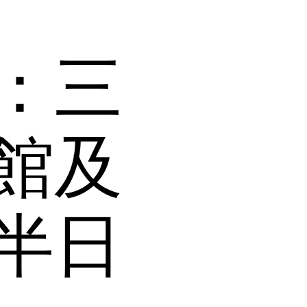
：三
館及
半日