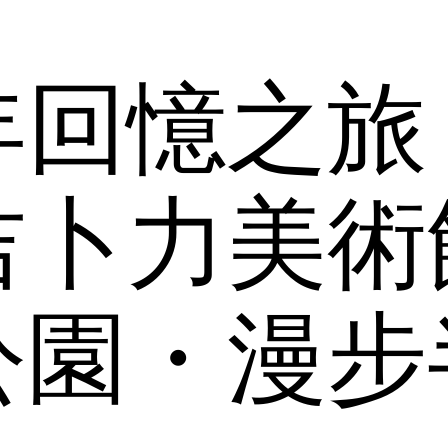
年回憶之旅
吉卜力美術
公園・漫步