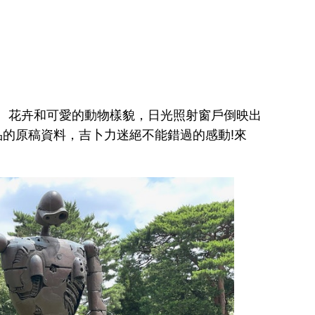
、花卉和可愛的動物樣貌，日光照射窗戶倒映出
品的原稿資料，吉卜力迷絕不能錯過的感動!來