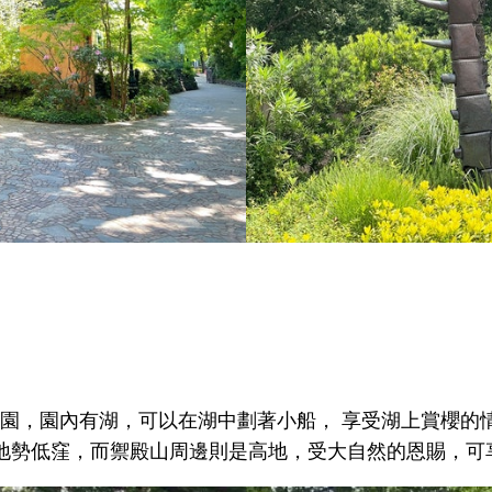
恩賜公園，園內有湖，可以在湖中劃著小船， 享受湖上賞櫻
地勢低窪，而禦殿山周邊則是高地，受大自然的恩賜，可