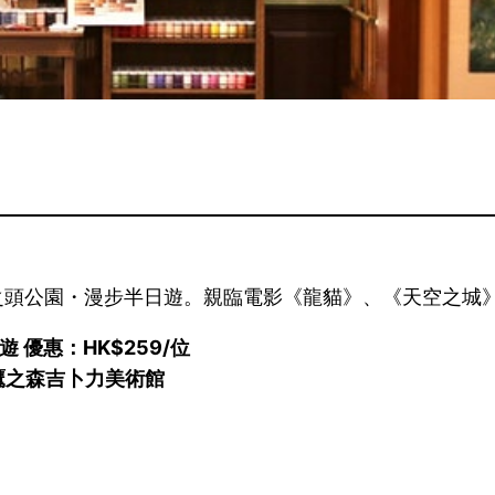
之頭公園・漫步半日遊。親臨電影《龍貓》、《天空之城
優惠：HK$259/位
鷹之森吉卜力美術館