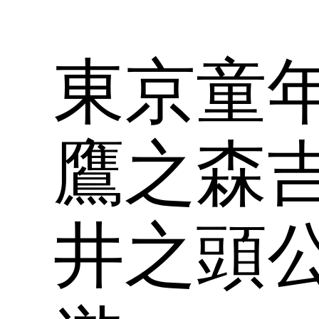
東京童
鷹之森
井之頭