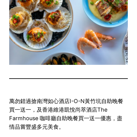
萬勿錯過搶南灣如心酒店I-O-N黃竹坑自助晚餐
買一送一，及香港維港凱悅尚萃酒店The
Farmhouse 咖啡廳自助晚餐買一送一優惠，盡
情品嘗豐盛多元美食。