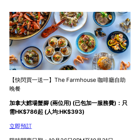
【快閃買一送一】The Farmhouse 咖啡廳自助
晚餐
加拿大鱈場蟹腳 (兩位用) (已包加一服務費)：只
需HK$786起 (人均:HK$393)
立即預訂