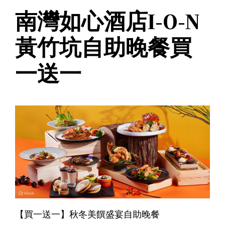
南灣如心酒店I-O-N
黃竹坑自助晚餐買
一送一
【買一送一】秋冬美饌盛宴自助晚餐