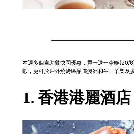
本週多個自助餐快閃優惠，買一送一今晚(20/6
蝦，更可於戶外燒烤區品嚐澳洲和牛、羊架及
1. 香港港麗酒店