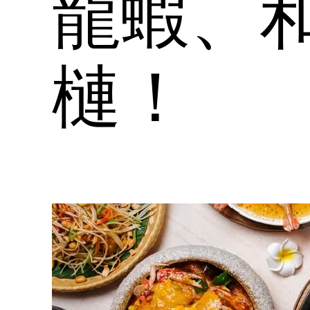
龍蝦、
槤！