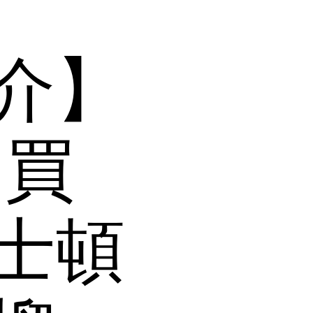
介】
閃買
士頓