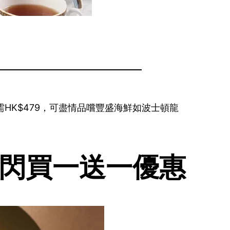
只需HK$479，可盡情品嚐豐盛海鮮如波士頓龍
餐 快閃買一送一優惠