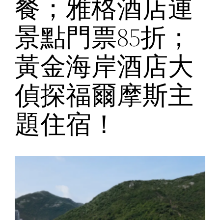
餐；雅格酒店連
景點門票85折；
黃金海岸酒店大
偵探福爾摩斯主
題住宿！