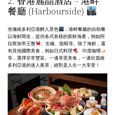
2. 香港麗晶酒店 – 港畔
餐廳 (Harbourside)
坐擁維多利亞港醉人景色
，港畔餐廳的自助餐
以海鮮聞名，提供各式各樣的新鮮海產，例如阿
拉斯加帝王蟹
、生蠔、龍蝦等。除了海鮮，還
有其他國際美食，例如日式料理
、印度咖哩
等，選擇非常豐富。一邊享受美食，一邊欣賞維
多利亞港的迷人夜景，絕對是人生一大享受！