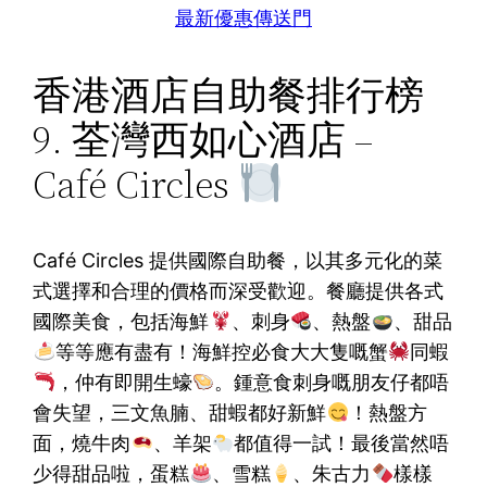
最新優惠傳送門
香港酒店自助餐排行榜
9. 荃灣西如心酒店 –
Café Circles
Café Circles 提供國際自助餐，以其多元化的菜
式選擇和合理的價格而深受歡迎。餐廳提供各式
國際美食，包括海鮮
、刺身
、熱盤
、甜品
等等應有盡有！海鮮控必食大大隻嘅蟹
同蝦
，仲有即開生蠔
。鍾意食刺身嘅朋友仔都唔
會失望，三文魚腩、甜蝦都好新鮮
！熱盤方
面，燒牛肉
、羊架
都值得一試！最後當然唔
少得甜品啦，蛋糕
、雪糕
、朱古力
樣樣