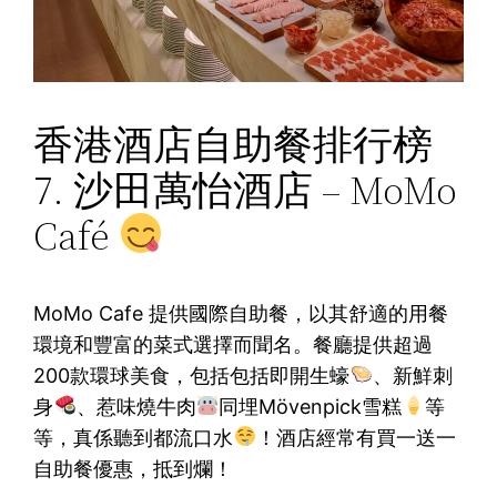
香港酒店自助餐排行榜
7. 沙田萬怡酒店 – MoMo
Café
MoMo Cafe 提供國際自助餐，以其舒適的用餐
環境和豐富的菜式選擇而聞名。餐廳提供超過
200款環球美食，包括包括即開生蠔
、新鮮刺
身
、惹味燒牛肉
同埋Mövenpick雪糕
等
等，真係聽到都流口水
！酒店經常有買一送一
自助餐優惠，抵到爛！