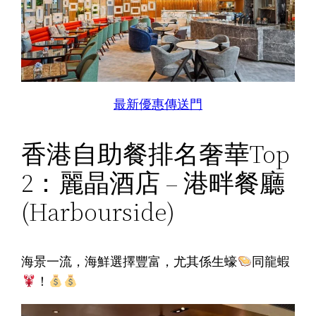
最新優惠傳送門
香港自助餐排名奢華Top
2：麗晶酒店 – 港畔餐廳
(Harbourside)
海景一流，海鮮選擇豐富，尤其係生蠔
同龍蝦
！