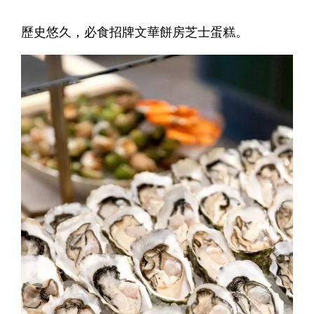
歷史悠久，必食招牌文華餅房芝士蛋糕。