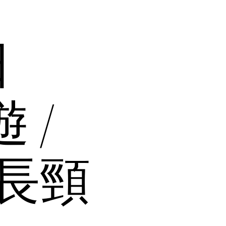
日
 /
長頸