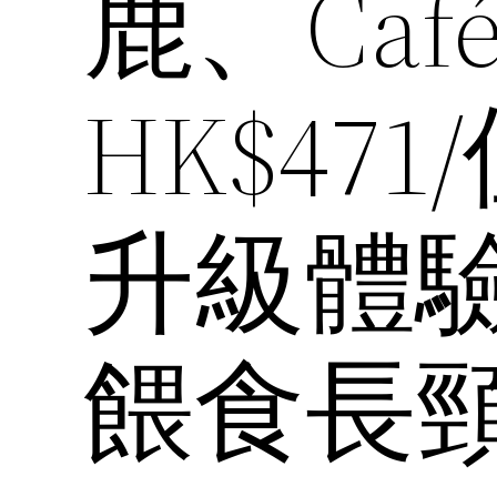
鹿、Ca
HK$47
升級體
餵食長