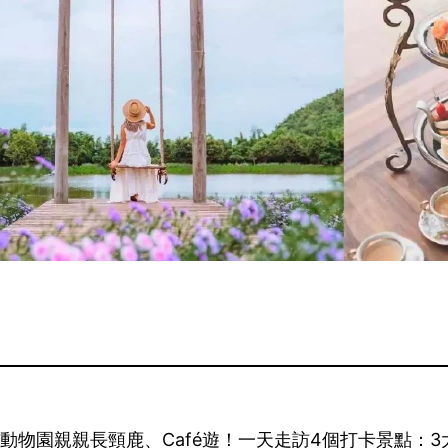
動物園親親長頸鹿、Café遊！一天走訪4個打卡景點：3大必去打