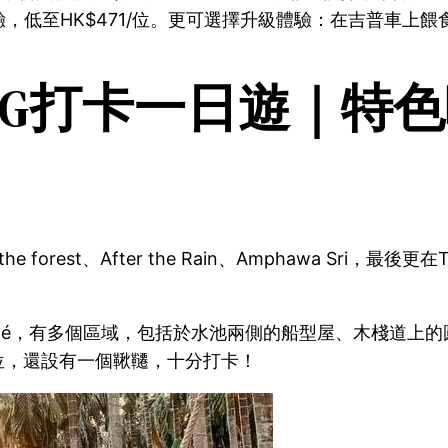
驗，低至HK$471/位。更可選擇升級體驗：在吉普車上
G打卡一日遊｜特色咖啡
the forest、After the Rain、Amphawa Sri，最
風的超人氣café，有多個區域，包括於水池兩側的船型屋、木棧道
座位，還設有一個鞦韆，十分打卡！