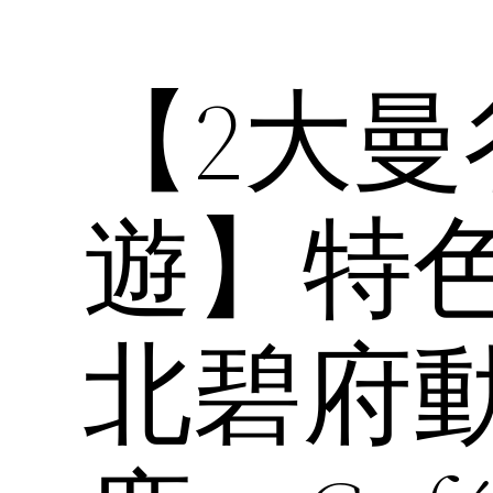
【2大
遊】特色C
北碧府