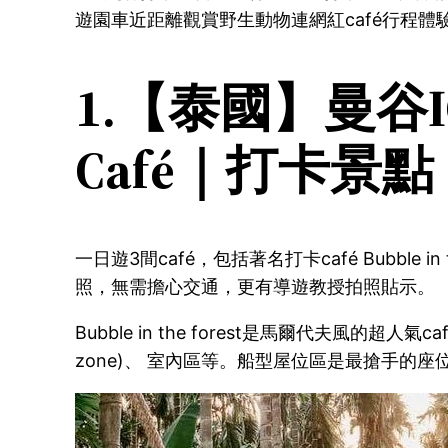
遊園車近距離觀賞野生動物連網紅café行程體
1.【泰國】曼谷I
Café｜打卡景點
一日遊3間café，包括著名打卡café Bubble in 
照，無需擔心交通，更有導遊教授拍照貼示。
Bubble in the forest是馬爾代夫
zone)、 室內區等。船型屋位區是最搶手的