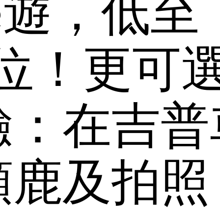
fé遊，低至
1/位！更可
驗：在吉普
頸鹿及拍照