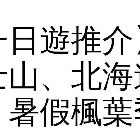
一日遊推介
士山、北海
！暑假楓葉