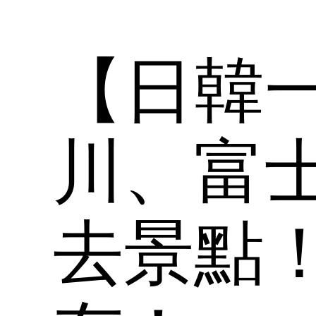
【日韓
川、富
去景點