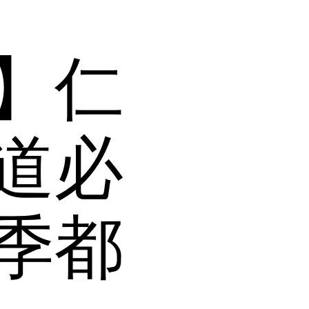
】仁
道必
季都