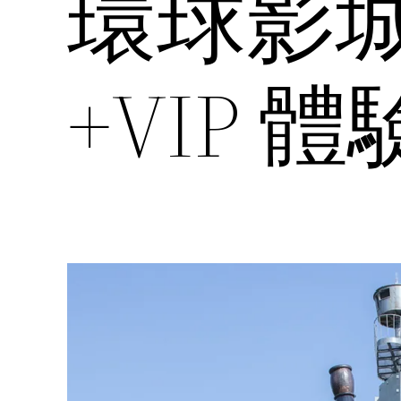
環球影
+VIP 