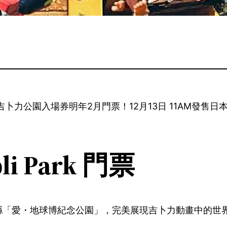
訂購吉卜力公園入場券明年2月門票！12月13日 11AM發售日
i Park 門票
縣「愛・地球博紀念公園」，完美展現吉卜力動畫中的世界