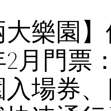
兩大樂園】
年2月門票
園入場券、