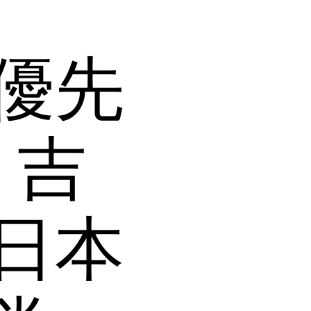
優先
：吉
日本