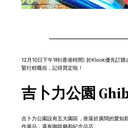
12月10日下午1時(香港時間) 於Klook優先
緊行程嘅你，記得買定啦！
吉卜力公園 Ghibl
吉卜力公園設有五大園區，座落於廣闊的愛知
作展品，還有咖啡廳和紀念品店。