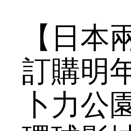
【日本
訂購明
卜力公