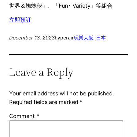
世界＆蜘蛛俠」、「Fun･ Variety」等組合
立即預訂
December 13, 2023
hyperair
玩樂
大阪
, 
日本
Leave a Reply
Your email address will not be published.
Required fields are marked
*
Comment
*