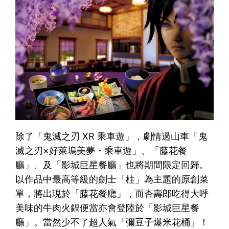
除了「鬼滅之刃 XR 乘車遊」，劇情過山車「鬼
滅之刃×好萊塢美夢・乘車遊」、「藤花餐
廳」、及「影城巨星餐廳」也將期間限定回歸。
以作品中最高等級的劍士「柱」為主題的原創菜
單，將出現於「藤花餐廳」，而杏壽郎吃得大呼
美味的牛肉火鍋便當亦會登陸於「影城巨星餐
廳」。當然少不了超人氣「彌豆子爆米花桶」！