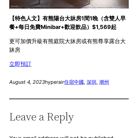
【特色人文】有熊陽台大牀房1間1晚（含雙人早
餐+每日免費Minibar+歡迎飲品）$1,569起
更可加價升級有熊庭院大牀房或有熊尊享露台大
牀房
立即預訂
August 4, 2023
hyperair
住宿
中國
, 
深圳
, 
潮州
Leave a Reply