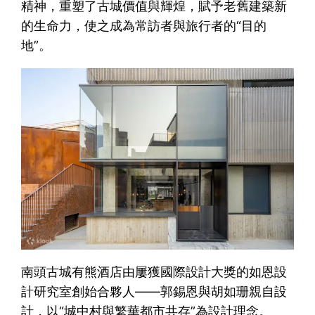
精神，重塑了古城價值與輝煌，賦予老舊建築新
的生命力，使之成為常訪者與旅行者的“目的
地”。
南頭古城有熊酒店由屢獲國際設計大獎的如恩設
計研究室創始合夥人——郭錫恩與胡如珊親自設
計，以“城中村與繁華都市共存”為設計理念。