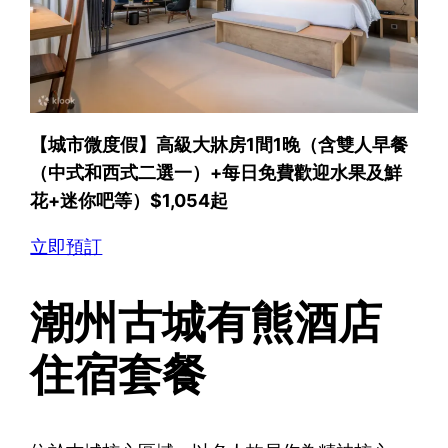
【城市微度假】高級大牀房1間1晚（含雙人早餐
（中式和西式二選一）+每日免費歡迎水果及鮮
花+迷你吧等）$1,054起
立即預訂
潮州古城有熊酒店
住宿套餐