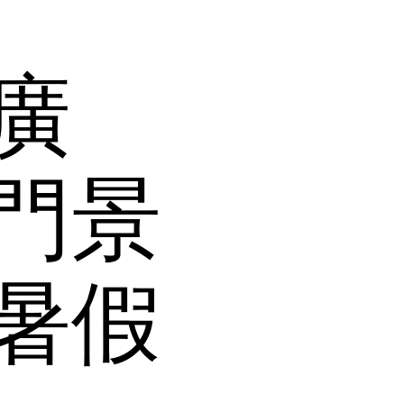
廣
門景
暑假