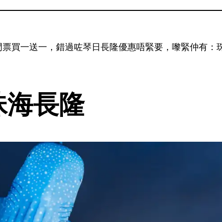
票買一送一，錯過咗琴日長隆優惠唔緊要，嚟緊仲有：珠海
 珠海長隆