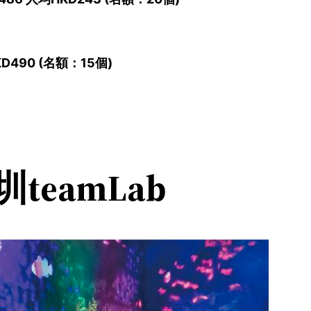
90 (名額：15個)
圳teamLab