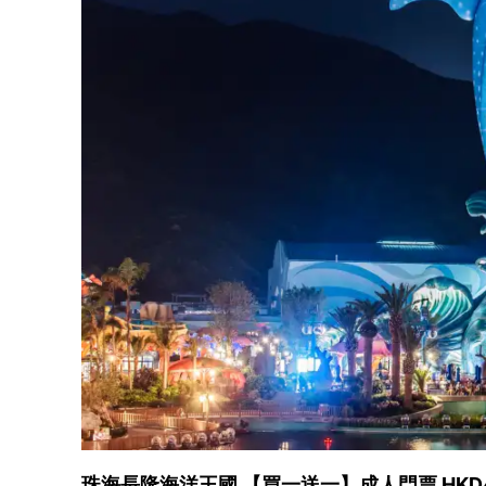
珠海長隆海洋王國 【買一送一】成人門票 HKD48