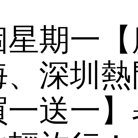
個星期一【
海、深圳熱
買一送一】