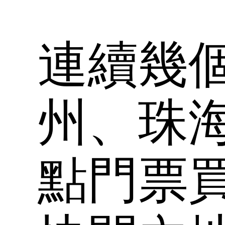
連續幾
州、珠
點門票