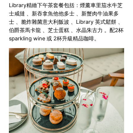
Library精緻下午茶套餐包括：煙薰車里茄水牛芝
士咸撻 、新吞拿魚他他多士 、新蟹肉牛油果多
士 、脆炸雜菌意大利飯波 、Library 英式鬆餅 、
伯爵茶馬卡龍 、芝士蛋糕 、水晶朱古力 。配2杯
sparkling wine 或 2杯升級精品咖啡。