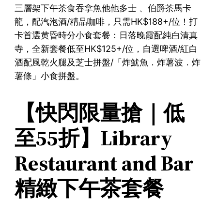
三層架下午茶食吞拿魚他他多士 、伯爵茶馬卡
龍，配汽泡酒/精品咖啡，只需HK$188+/位！打
卡首選黄昏時分小食套餐：日落晚霞配純白清真
寺，全新套餐低至HK$125+/位，自選啤酒/紅白
酒配風乾火腿及芝士拼盤/「炸魷魚．炸薯波．炸
薯條」小食拼盤。
【快閃限量搶｜低
至55折】Library
Restaurant and Bar
精緻下午茶套餐