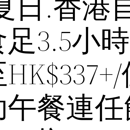
夏日.香港
足3.5小時
K$337+
助午餐連任