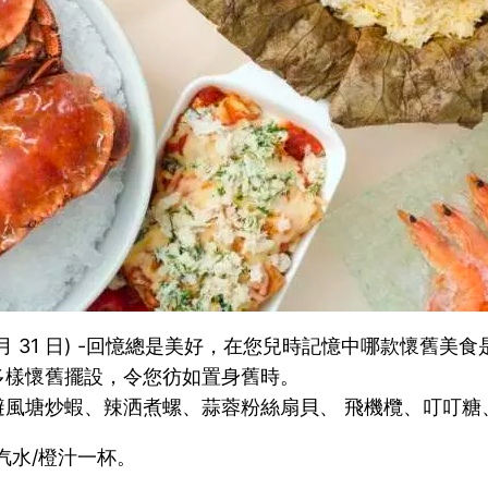
至 8 月 31 日) -回憶總是美好，在您兒時記憶中哪款懷
多樣懷舊擺設，令您彷如置身舊時。
避風塘炒蝦、辣洒煮螺、蒜蓉粉絲扇貝、 飛機欖、叮叮糖
 汽水/橙汁一杯。