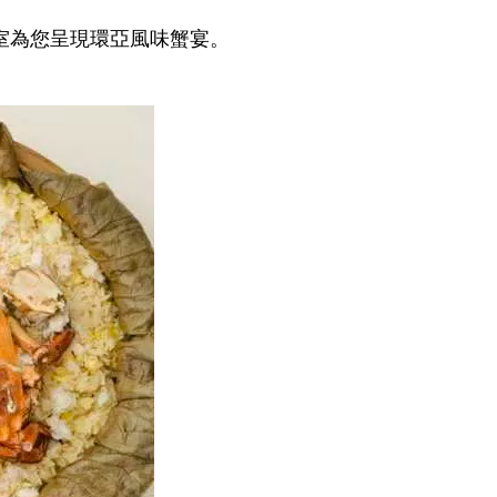
啡室為您呈現環亞風味蟹宴。