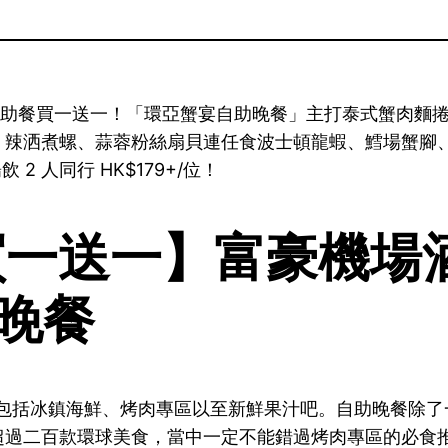
室自助餐買一送一！「環亞蟹宴自助晚餐」主打泰式蟹肉麵
辣洒煮螺、蒜蓉粉絲扇貝連任食波士頓龍蝦、鱈場蟹腳、即切
 2 人同行 HK$179+/位！
買一送一】富豪機場
晚餐
款，包括冰鎮海鮮、烤肉專區以至新鮮果汁吧。自助晚餐除
過二百款環球美食，當中一定不能錯過烤肉專區的必食推