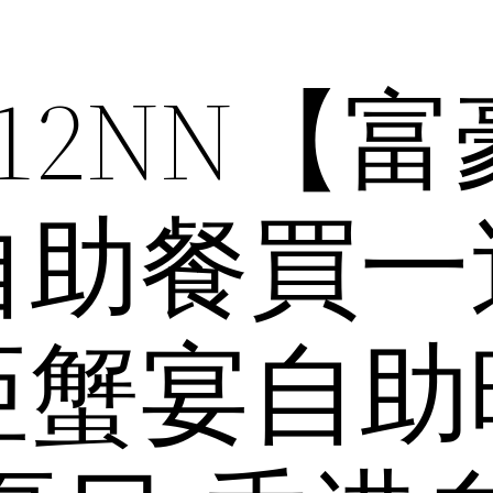
 12NN【
自助餐買一
亞蟹宴自助