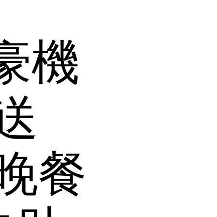
富豪機
送
晚餐