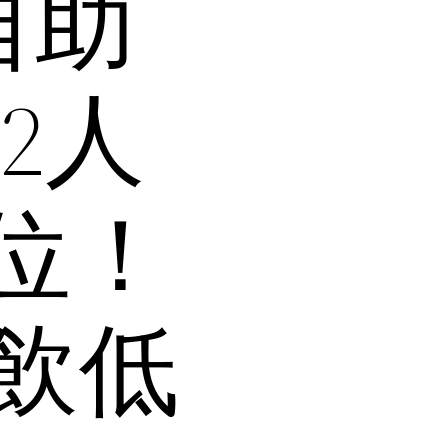
自助
2人
/位！
飲低