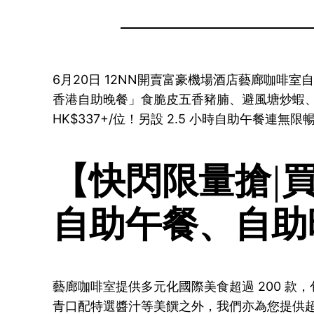
6月20日 12NN開賣富豪機場酒店藝廊咖啡
香港自助晚餐」食脆皮五香豬腩、避風塘炒蝦、
HK$337+/位！另設 2.5 小時自助午餐連無限暢飲
【快閃限量搶|
自助午餐、自助
藝廊咖啡室提供多元化國際美食超過 200 
青口配特選醬汁等美饌之外，我們亦為您提供超