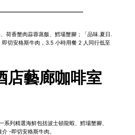
捲、荷香蟹肉蒜蓉蒸飯、鱈場蟹腳；「品味.夏日.
安格斯牛肉，3.5 小時用餐 2 人同行低至
酒店藝廊咖啡室
了一系列精選海鮮包括波士頓龍蝦、鱈場蟹腳、
介 -即切安格斯牛肉。