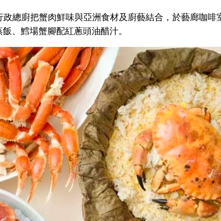
) – 行政總廚把蟹肉鮮味與亞洲食材及廚藝結合，於藝廊咖
蓉蒸飯、鱈場蟹腳配紅蔥頭油醋汁。