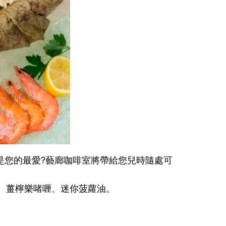
舊美食是您的最愛?藝廊咖啡室將帶給您兒時隨處可
、薑檸樂啫喱、迷你菠蘿油。