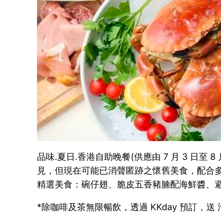
品味.夏日.香港自助晚餐(供應由 7 月 3 日
見，但現在可能已消聲匿跡之懷舊美食，配合
精選美食：碗仔翅、脆皮五香豬腩配海鮮醬、
*除咖啡及茶無限暢飲，透過 KKday 預訂，送