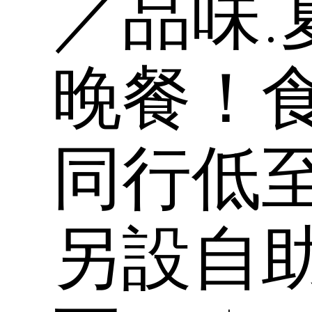
／品味.
晚餐！食
同行低至H
另設自