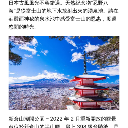
日本古風風光不容錯過。天然紀念物“忍野八
海”是從富士山的地下水放射出來的湧泉池。請在
莊嚴而神秘的泉水池中感受富士山的恩惠，度過
悠閒的時光。
新倉山淺間公園 – 2022 年 2 月重新開放的觀景
台位於新倉山的半山腰，爬上 398 級台階後，是