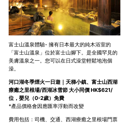
富士山溫泉體驗- 擁有日本最大的純木浴室的
「富士山溫泉」位於富士山腳下。是全國罕見的
美膚溫泉之一。您可以在日式澡堂輕鬆地泡個
澡。
河口湖冬季煙火一日遊｜天梯小鎮、富士山西湖
療癒之里根場/西湖冰雪節 大小同價 HK$621/
位，嬰兒（0-2歲）免費
*產品價格會因應匯率浮動而改變
費用包括：司機、交通、西湖療癒之里根場門票