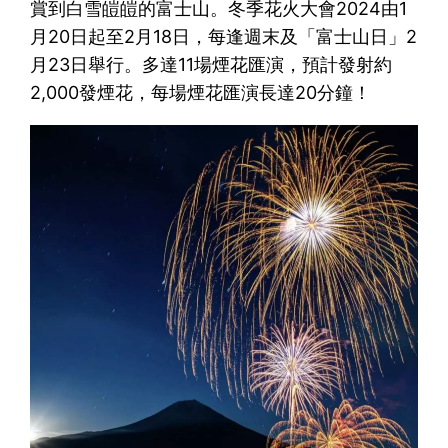
賞到白雪皚皚的富士山。冬季花火大會2024由1
月20日起至2月18日，每逢週末及「富士山日」2
月23日舉行。多達11場煙花匯演，預計發射約
2,000發煙花，每場煙花匯演長達20分鐘！