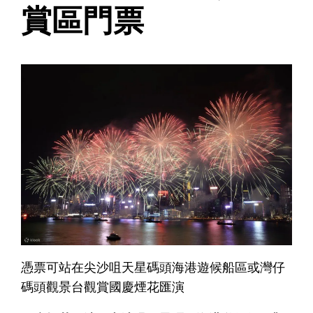
賞區門票
憑票可站在尖沙咀天星碼頭海港遊候船區或灣仔
碼頭觀景台觀賞國慶煙花匯演