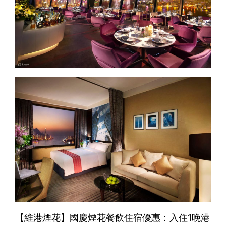
【維港煙花】國慶煙花餐飲住宿優惠：入住1晚港