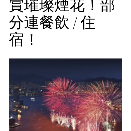
賞璀璨煙花！部
分連餐飲 / 住
宿！