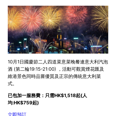
10月1日國慶節二人四道菜意菜晚餐連意大利汽泡
酒 (第二輪19:15-21:00) ，活動可觀賞煙花匯及
維港景色同時品嘗優質及正宗的傳統意大利菜
式。
已包加一服務費：只需HK$1,518起(人
均:HK$759起)
立即預訂