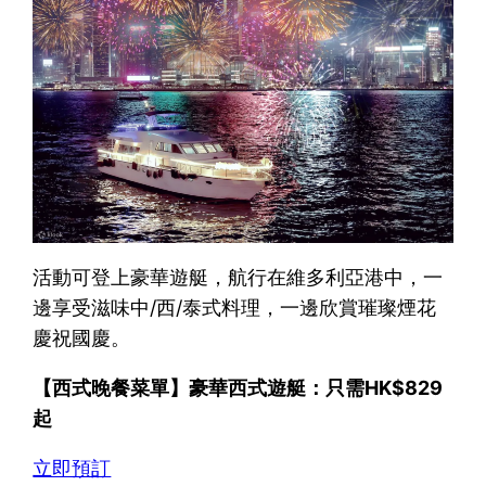
活動可登上豪華遊艇，航行在維多利亞港中，一
邊享受滋味中/西/泰式料理，一邊欣賞璀璨煙花
慶祝國慶。
【西式晚餐菜單】豪華西式遊艇：只需HK$829
起
立即預訂