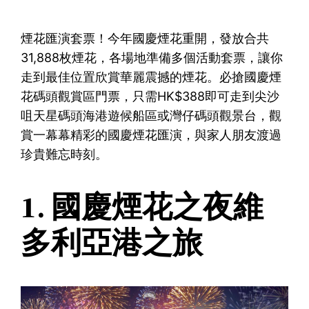
煙花匯演套票！今年國慶煙花重開，發放合共
31,888枚煙花，各場地準備多個活動套票，讓你
走到最佳位置欣賞華麗震撼的煙花。必搶國慶煙
花碼頭觀賞區門票，只需HK$388即可走到尖沙
咀天星碼頭海港遊候船區或灣仔碼頭觀景台，觀
賞一幕幕精彩的國慶煙花匯演，與家人朋友渡過
珍貴難忘時刻。
1. 國慶煙花之夜維
多利亞港之旅