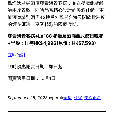
島海逸君綽酒店尊貴海景客房，並在餐廳飽覽維
港兩岸景致，同時品嘗精心設計的美酒佳餚。更
能獲邀請到酒店42樓戶外觀景台海天閣欣賞璀璨
的煙花匯演，享受精彩的國慶假期。
尊貴海景客房+Le188 ̊餐廳及酒廊西式節日晚餐
+早餐：只需HK$4,996(原價：HK$7,593)
立即預訂
限時優惠開賣日期：即日起
開賣適用日期：10月1日
September 25, 2023
hyperair
玩樂
, 
住宿
, 
美食
香港