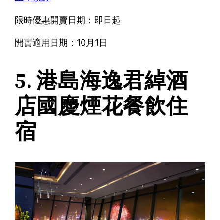
限時優惠開賣日期：即日起
開賣適用日期：10月1日
5. 港島海逸君綽酒
店國慶煙花餐飲住
宿