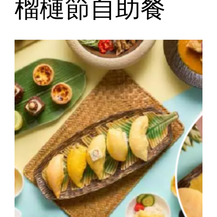
榴槤節自助餐