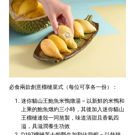
必食兩款創意榴槤菜式（每位可享各一份）：
迷你貓山王鮑魚米鴨燉湯 – 以新鮮的米鴨和
上乘的鮑魚燉約三小時，其後加入迷你貓山
王榴槤連殼一同熬製，味道清甜且香氣四
溢，具滋潤養生功效
D197榴槤芝士焗野生加勒比龍蝦 – 以熱辣