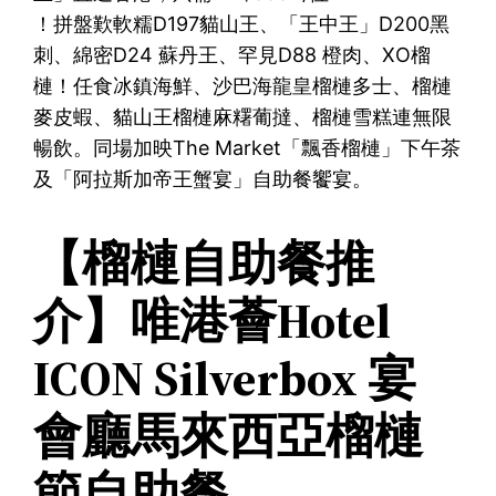
！拼盤歎軟糯D197貓山王、「王中王」D200黑
刺、綿密D24 蘇丹王、罕見D88 橙肉、XO榴
槤！任食冰鎮海鮮、沙巴海龍皇榴槤多士、榴槤
麥皮蝦、貓山王榴槤麻糬葡撻、榴槤雪糕連無限
暢飲。同場加映The Market「飄香榴槤」下午茶
及「阿拉斯加帝王蟹宴」自助餐饗宴。
【榴槤自助餐推
介】唯港薈Hotel
ICON Silverbox 宴
會廳馬來西亞榴槤
節自助餐