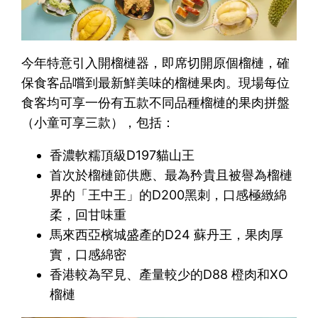
今年特意引入開榴槤器，即席切開原個榴槤，確
保食客品嚐到最新鮮美味的榴槤果肉。現場每位
食客均可享一份有五款不同品種榴槤的果肉拼盤
（小童可享三款），包括：
香濃軟糯頂級D197貓山王
首次於榴槤節供應、最為矜貴且被譽為榴槤
界的「王中王」的D200黑刺，口感極緻綿
柔，回甘味重
馬來西亞檳城盛產的D24 蘇丹王，果肉厚
實，口感綿密
香港較為罕見、產量較少的D88 橙肉和XO
榴槤