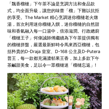
「飄香榴槤」下午茶不論是烹調方法和食品款
式，均全面升級，讓您的味蕾「榴」下難以抗拒
的享受。The Market 精心烹調迷你榴槤老火燉
湯，首次利用迷你榴槤入饌，迷你榴槤的自然甜
味和香氣融入每一口湯中，倍添滋潤。行政總廚
「榴槤王子」何偉誠師傅繼續為下午茶提供獨有
的榴槤拼盤，嚴選最新鮮時令馬來西亞榴槤，包
括矜貴的D-Draja 皇室、D-168 公主及D-Putera
普王，每一款都充滿濃郁果王香，加上多款下午
茶鹹甜美食，足以令一眾榴槤迷「榴槤忘返」!