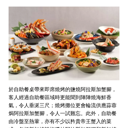
於自助餐桌帶來即席燒烤的鹽燒阿拉斯加蟹腳，
客人經過自助餐區域時更能聞到陣陣燒海鮮香
氣，令人垂涎三尺；燒烤攤位更會輪流供應蒜蓉
焗阿拉斯加蟹腳，令人一試難忘。此外，自助餐
由冷盤至熱葷，亦有不少以矜貴帝王蟹入的菜