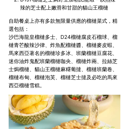
辣的芝士配上嫩滑和甘甜的貓山王榴槤
自助餐桌上亦有多款無限量供應的榴槤菜式，精
選包括：
沙巴海龍皇榴槤多士、D24榴槤腐皮石榴球、榴
槤青芒酸辣沙律、炸魚配榴槤醬、榴槤麥皮蝦、
馬來西亞著名的榴槤珍多冰、班蘭榴槤豆腐花、
迷你油炸鬼配班蘭榴槤咖央、榴槤炸兩、拉絲芝
士焗榴槤、貓山王榴槤麻糬葡撻、榴槤班蘭卷、
榴槤布甸、榴槤泡芙、榴槤芝士撻及必吃的馬來
西亞榴槤雪糕。