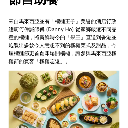
來自馬來西亞並有「榴槤王子」美譽的酒店行政
總廚何偉誠師傅 (Danny Ho) 從家鄉嚴選不同品
種的榴槤，將新鮮時令的「果王」直送到香港並
炮製出多款令人意想不到的榴槤菜式及甜品，今
屆榴槤節更首創即場開榴槤，讓參與馬來西亞榴
槤節的賓客「榴槤忘返」。