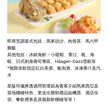
即席烹調菜式包括：馬來叻沙、肉骨茶、馬六甲
雞飯
其他包括：冰鎮海鮮 – 小龍蝦、青口、蜆、海
蝦、日式刺身壽司專區、Häagen-Dazs雪糕等
*無限添飲指定紅白美酒、氣泡酒、冰凍果汁及汽
水
星級司儀將透過問答環節為賓客介紹馬來西亞及
當地榴槤特色，更送出贊助禮品如機票、酒店住
宿、餐飲禮券及原個新鮮榴槤等等！