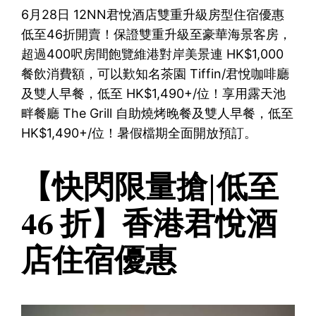
6月28日 12NN君悅酒店雙重升級房型住宿優惠
低至46折開賣！保證雙重升級至豪華海景客房，
超過400呎房間飽覽維港對岸美景連 HK$1,000
餐飲消費額，可以歎知名茶園 Tiffin/君悅咖啡廳
及雙人早餐，低至 HK$1,490+/位！享用露天池
畔餐廳 The Grill 自助燒烤晚餐及雙人早餐，低至
HK$1,490+/位！暑假檔期全面開放預訂。
【快閃限量搶|低至
46 折】香港君悅酒
店住宿優惠