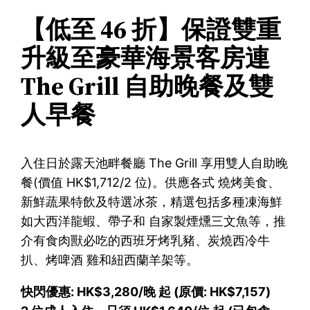
【低至 46 折】保證雙重
升級至豪華海景客房連
The Grill 自助晚餐及雙
人早餐
入住日於露天池畔餐廳 The Grill 享用雙人自助晚
餐(價值 HK$1,712/2 位)。供應各式 燒烤美食、
新鮮蔬果特飲及特選冰茶，精選包括多種凍海鮮
如大西洋龍蝦、帶子和 自家製煙燻三文魚等，推
介有食肉獸必吃的西班牙烤乳豬、炭燒西冷牛
扒、烤啤酒 雞和紐西蘭羊架等。
快閃優惠: HK$3,280/晚 起 (原價: HK$7,157)