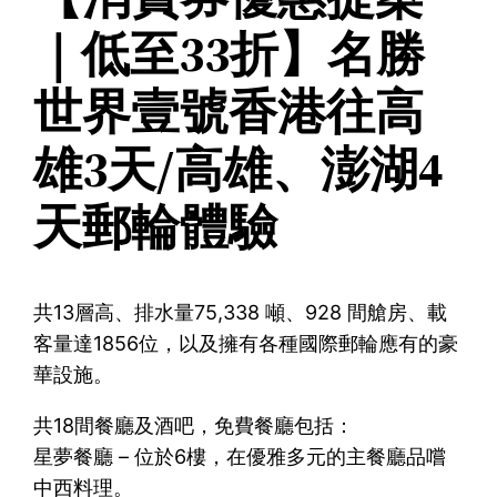
｜低至33折】名勝
世界壹號香港往高
雄3天/高雄、澎湖4
天郵輪體驗
共13層高、排水量75,338 噸、928 間艙房、載
客量達1856位，以及擁有各種國際郵輪應有的豪
華設施。
共18間餐廳及酒吧，免費餐廳包括：
星夢餐廳 – 位於6樓，在優雅多元的主餐廳品嚐
中西料理。