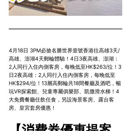
4月18日 3PM必搶名勝世界壹號香港往高雄3天/
高雄、澎湖4天郵輪體驗！4日3夜高雄、澎湖：
2人同行入住內側客房，每晚低至HK$263/位！3
日2夜高雄：2人同行入住內側客房，每晚低至
HK$294/位！13層高郵輪共18間餐廳及酒吧，暢
玩VR探索館、兒童專屬俱樂部、凱撒滑水梯！4
大免費餐廳任飲任食，另設海景客房、露台客
房、皇宮套房優惠！
【消費券優惠提案