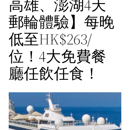
高雄、澎湖4天
郵輪體驗】每晚
低至HK$263/
位！4大免費餐
廳任飲任食！