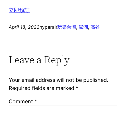
立即預訂
April 18, 2023
hyperair
玩樂
台灣
, 
澎湖
, 
高雄
Leave a Reply
Your email address will not be published.
Required fields are marked
*
Comment
*