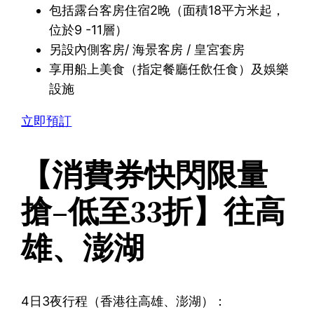
包括露台客房住宿2晚（面積18平方米起，
位於9 -11層）
另設內側客房/ 海景客房 / 皇宮套房
享用船上美食（指定餐廳任飲任食）及娛樂
設施
立即預訂
【消費券快閃限量
搶–低至33折】往高
雄、澎湖
4日3夜行程（香港往高雄、澎湖）：