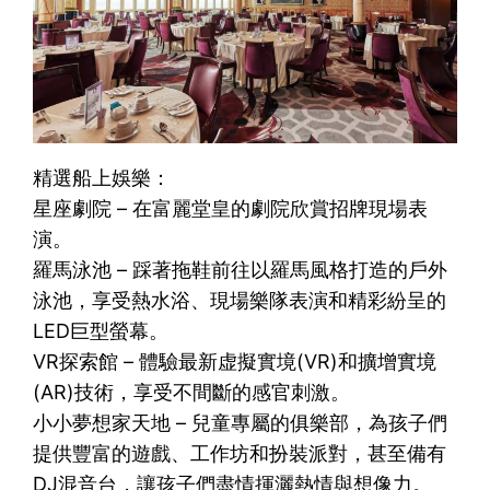
精選船上娛樂：
星座劇院 – 在富麗堂皇的劇院欣賞招牌現場表
演。
羅馬泳池 – 踩著拖鞋前往以羅馬風格打造的戶外
泳池，享受熱水浴、現場樂隊表演和精彩紛呈的
LED巨型螢幕。
VR探索館 – 體驗最新虚擬實境(VR)和擴增實境
(AR)技術，享受不間斷的感官刺激。
小小夢想家天地 – 兒童專屬的俱樂部，為孩子們
提供豐富的遊戲、工作坊和扮裝派對，甚至備有
DJ混音台，讓孩子們盡情揮灑熱情與想像力。