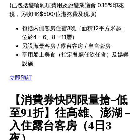
(已包括遊輪雜項費用及旅遊業議會 0.15%印花
稅，另收HK$500/位港務費及稅項)
包括內側客房住宿3晚（面積12平方米起，
位於4 – 6、8 – 11層）
另設海景客房 / 露台客房 / 皇宮套房
享用船上美食（指定餐廳任飲任食）及娛樂
設施
立即預訂
【消費券快閃限量搶–低
至91折】往高雄、澎湖 –
入住露台客房（4日3
夜）