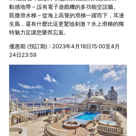
動感地帶 – 設有電子遊戲機的多功能交誼廳。
凱撒滑水梯 – 從海上高聳的滑梯一躍而下，耳邊
生風，還有什麼比這更驚險刺激？水上滑梯的獨
特魅力定讓您樂而忘返。
優惠期 (預訂期) : 2023年4月18日15:00至4月
24日23:59