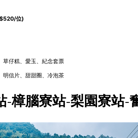
520/位)
、草仔糕、愛玉、紀念套票
、明信片、甜甜圈、冷泡茶
-樟腦寮站-梨園寮站-