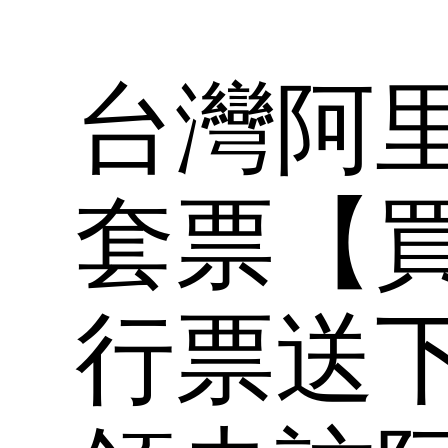
台灣阿
套票【
行票送