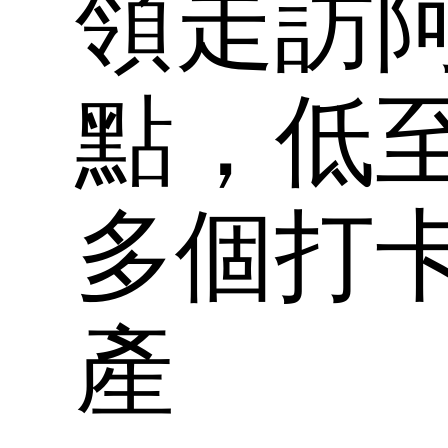
領走訪
點，低至H
多個打
產