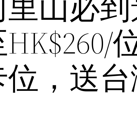
阿里山必到
K$260/
卡位，送台