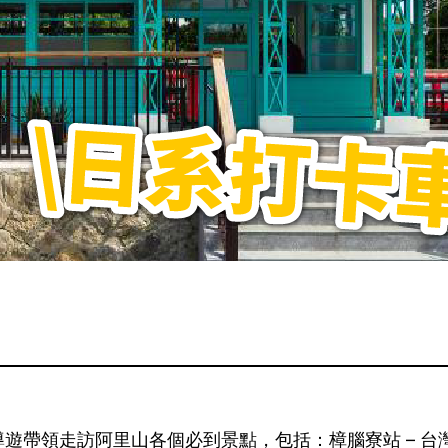
遊帶領走訪阿里山各個必到景點，包括：樟腦寮站 – 台灣