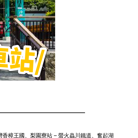
香樟王國、梨園寮站 – 螢火蟲川鐵道、奮起湖