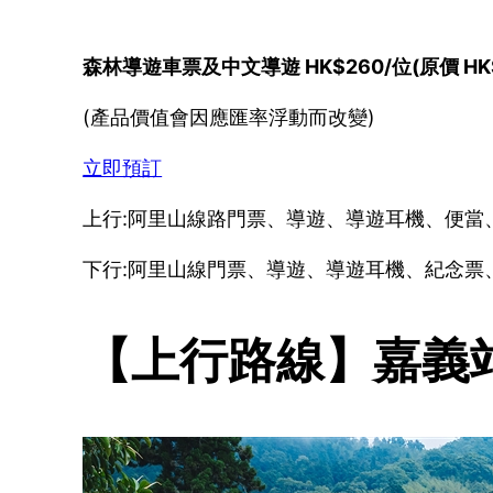
森林導遊車票及中文導遊 HK$260/位(原價 HK$
(產品價值會因應匯率浮動而改變)
立即預訂
上行:阿里山線路門票、導遊、導遊耳機、便當
下行:阿里山線門票、導遊、導遊耳機、紀念票
【上行路線】嘉義站