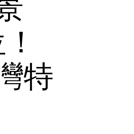
景
位！
灣特