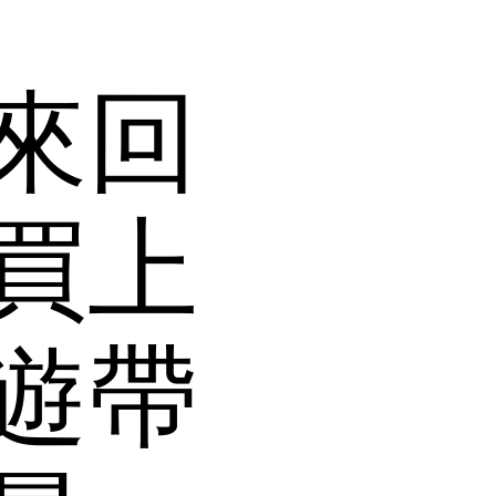
來回
買上
遊帶